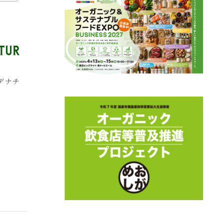
デナチ
特定非営利活動法人赤
有限会社ライフコレク
公
とんぼ
ション
会