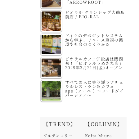
「ARROWROOT」
ビオラル グランシップ大船駅
前店 / BIO-RAL
ドイツのデポジットシステム
から学ぶ、リユース重視の循
環型社会のつくりかた
ビオラルカフェ併設店は関西
初！「ビオラルうめきた店」
2025年3月21日(金)オープン
すべての人に寄り添うナチュ
ラルレストラン＆カフェ
ape（アーペ ）～フードダイ
バーシティ～
【TREND】
【COLUMN】
グルテンフリー
Keita Miura