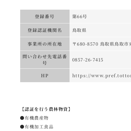
登録番号
第66号
登録認証機関名
鳥取県
事業所の所在地
〒680-8570 鳥取県鳥取
問い合わせ先電話番
0857-26-7415
号
HP
https://www.pref.tottor
【認証を行う農林物資】
●有機農産物
●有機加工食品