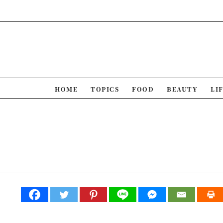
Skip
to
content
HOME
TOPICS
FOOD
BEAUTY
LI