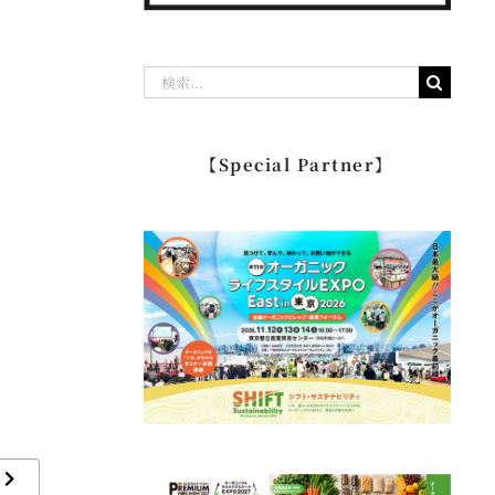
検
索
…
【Special Partner】