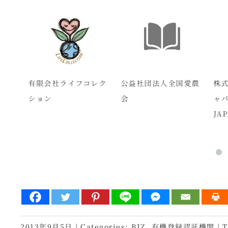
人赤
有限会社ライフコレク
公益社団法人全国愛農
株式
ション
会
ャパ
JAP
2013年9月5日
|
Categories:
BIZ
,
有機登録認証機関
|
T