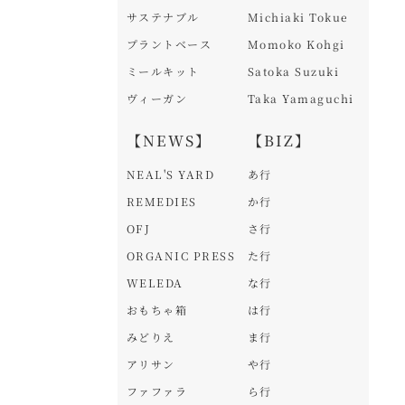
サステナブル
Michiaki Tokue
プラントベース
Momoko Kohgi
ミールキット
Satoka Suzuki
ヴィーガン
Taka Yamaguchi
【NEWS】
【BIZ】
NEAL'S YARD
あ行
REMEDIES
か行
OFJ
さ行
ORGANIC PRESS
た行
WELEDA
な行
おもちゃ箱
は行
みどりえ
ま行
アリサン
や行
ファファラ
ら行