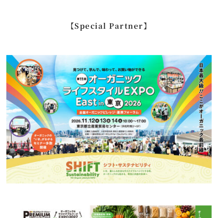
索
…
【Special Partner】