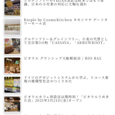
グルテンフリーやVEGAN表記は欧米ではもう常
識。日本の小売業の対応に大幅な遅れ
Biople by CosmeKitchen タカシマヤ ゲートタ
ワーモール店
グルテンフリー＆グレインフリー。小麦の代替とし
て注目第3の粉「CASSAVA」「ARROWROOT」
ビオラル グランシップ大船駅前店 / BIO-RAL
ドイツのデポジットシステムから学ぶ、リユース重
視の循環型社会のつくりかた
ビオラルカフェ併設店は関西初！「ビオラルうめき
た店」2025年3月21日(金)オープン