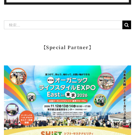
検
索
…
【Special Partner】