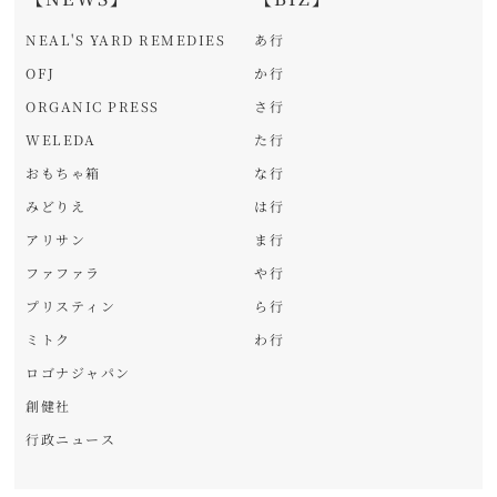
NEAL'S YARD REMEDIES
あ行
OFJ
か行
ORGANIC PRESS
さ行
WELEDA
た行
おもちゃ箱
な行
みどりえ
は行
アリサン
ま行
ファファラ
や行
プリスティン
ら行
ミトク
わ行
ロゴナジャパン
創健社
行政ニュース