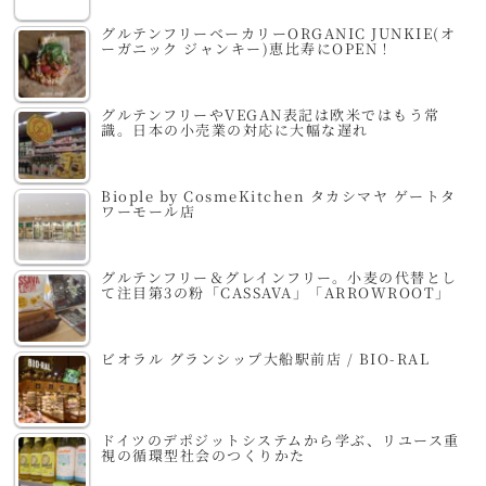
グルテンフリーベーカリーORGANIC JUNKIE(オ
ーガニック ジャンキー)恵比寿にOPEN！
グルテンフリーやVEGAN表記は欧米ではもう常
識。日本の小売業の対応に大幅な遅れ
Biople by CosmeKitchen タカシマヤ ゲートタ
ワーモール店
グルテンフリー＆グレインフリー。小麦の代替とし
て注目第3の粉「CASSAVA」「ARROWROOT」
ビオラル グランシップ大船駅前店 / BIO-RAL
ドイツのデポジットシステムから学ぶ、リユース重
視の循環型社会のつくりかた