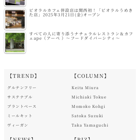
ビオラルカフェ併設店は関西初！「ビオラルうめき
た店」2025年3月21日(金)オープン
すべての人に寄り添うナチュラルレストラン＆カフ
ェape（アーペ ）～フードダイバーシティ～
【TREND】
【COLUMN】
グルテンフリー
Keita Miura
サステナブル
Michiaki Tokue
プラントベース
Momoko Kohgi
ミールキット
Satoka Suzuki
ヴィーガン
Taka Yamaguchi
【NEWS】
【BIZ】