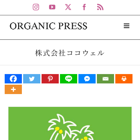
Skip
Instagram
YouTube
X
Facebook
Rss
to
content
株式会社ココウェル