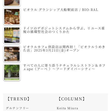
ビオラル グランシップ大船駅前店 / BIO-RAL
ドイツのデポジットシステムから学ぶ、リユース重
視の循環型社会のつくりかた
ビオラルカフェ併設店は関西初！「ビオラルうめき
た店」2025年3月21日(金)オープン
すべての人に寄り添うナチュラルレストラン＆カフ
ェape（アーペ ）～フードダイバーシティ～
【TREND】
【COLUMN】
グルテンフリー
Keita Miura