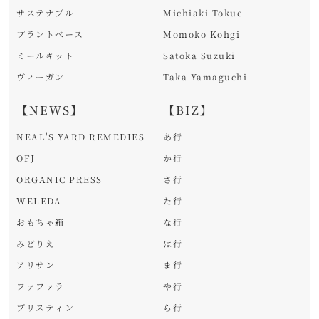
サステナブル
Michiaki Tokue
プラントベース
Momoko Kohgi
ミールキット
Satoka Suzuki
ヴィーガン
Taka Yamaguchi
【NEWS】
【BIZ】
NEAL'S YARD REMEDIES
あ行
OFJ
か行
ORGANIC PRESS
さ行
WELEDA
た行
おもちゃ箱
な行
みどりえ
は行
アリサン
ま行
ファファラ
や行
プリスティン
ら行