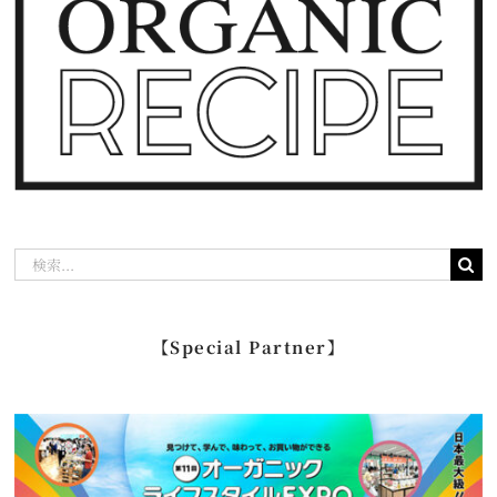
検
索
…
【Special Partner】