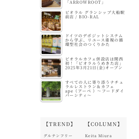
「ARROWROOT」
ビオラル グランシップ大船駅
前店 / BIO-RAL
ドイツのデポジットシステム
から学ぶ、リユース重視の循
環型社会のつくりかた
ビオラルカフェ併設店は関西
初！「ビオラルうめきた店」
2025年3月21日(金)オープン
すべての人に寄り添うナチュ
ラルレストラン＆カフェ
ape（アーペ ）～フードダイ
バーシティ～
【TREND】
【COLUMN】
グルテンフリー
Keita Miura