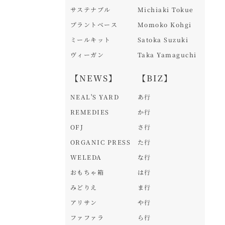
サステナブル
Michiaki Tokue
プラントベース
Momoko Kohgi
ミールキット
Satoka Suzuki
ヴィーガン
Taka Yamaguchi
【NEWS】
【BIZ】
NEAL'S YARD
あ行
REMEDIES
か行
OFJ
さ行
ORGANIC PRESS
た行
WELEDA
な行
おもちゃ箱
は行
みどりえ
ま行
アリサン
や行
ファファラ
ら行