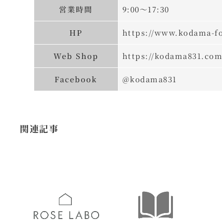
営業時間
9:00～17:30
HP
https://www.kodama-fo
Web Shop
https://kodama831.com
Facebook
@kodama831
関連記事