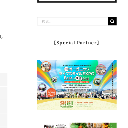
検
索
し
…
【Special Partner】