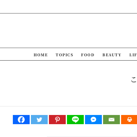
Skip
to
content
HOME
TOPICS
FOOD
BEAUTY
LI