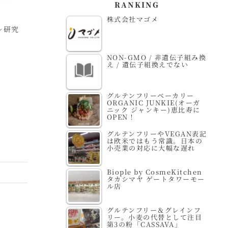
RANKING
株式会社マゴメ
レ研究
株式会社アイル
ROSE LABO 株式会
特
社
機
NON-GMO / 非遺伝子組み換
え / 遺伝子組換えでない
グルテンフリーベーカリー
ORGANIC JUNKIE(オーガ
ニック ジャンキー)恵比寿に
OPEN！
グルテンフリーやVEGAN表記
は欧米ではもう常識。日本の
小売業の対応に大幅な遅れ
Biople by CosmeKitchen
タカシマヤ ゲートタワーモー
ル店
グルテンフリー＆グレインフ
リー。小麦の代替として注目
第3の粉「CASSAVA」