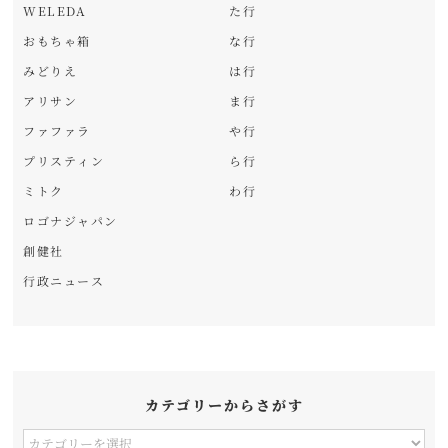
WELEDA
た行
おもちゃ箱
な行
みどりえ
は行
アリサン
ま行
ファファラ
や行
プリスティン
ら行
ミトク
わ行
ロゴナジャパン
創健社
行政ニュース
カテゴリーからさがす
カ