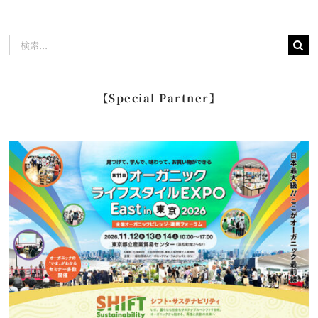
検
索
…
【Special Partner】