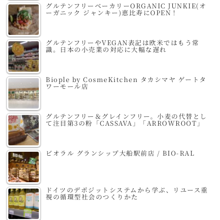
グルテンフリーベーカリーORGANIC JUNKIE(オ
ーガニック ジャンキー)恵比寿にOPEN！
グルテンフリーやVEGAN表記は欧米ではもう常
識。日本の小売業の対応に大幅な遅れ
Biople by CosmeKitchen タカシマヤ ゲートタ
ワーモール店
グルテンフリー＆グレインフリー。小麦の代替とし
て注目第3の粉「CASSAVA」「ARROWROOT」
ビオラル グランシップ大船駅前店 / BIO-RAL
ドイツのデポジットシステムから学ぶ、リユース重
視の循環型社会のつくりかた