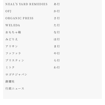
NEAL'S YARD REMEDIES
あ行
OFJ
か行
ORGANIC PRESS
さ行
WELEDA
た行
おもちゃ箱
な行
みどりえ
は行
アリサン
ま行
ファファラ
や行
プリスティン
ら行
ミトク
わ行
ロゴナジャパン
創健社
行政ニュース