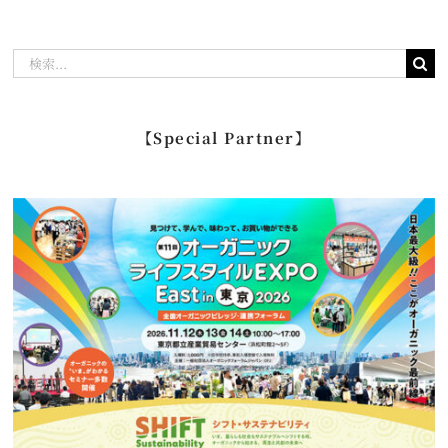
検
索
…
【Special Partner】