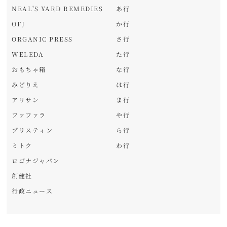
NEAL'S YARD REMEDIES
あ行
OFJ
か行
ORGANIC PRESS
さ行
WELEDA
た行
おもちゃ箱
な行
みどりえ
は行
アリサン
ま行
ファファラ
や行
プリスティン
ら行
ミトク
わ行
ロゴナジャパン
創健社
行政ニュース