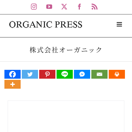
Skip
Instagram
YouTube
X
Facebook
Rss
to
content
株式会社オーガニック