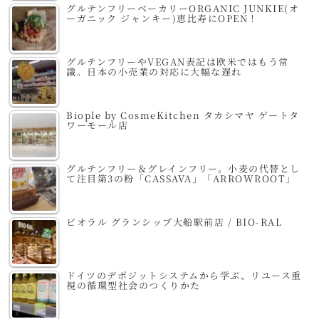
グルテンフリーベーカリーORGANIC JUNKIE(オ
ーガニック ジャンキー)恵比寿にOPEN！
グルテンフリーやVEGAN表記は欧米ではもう常
識。日本の小売業の対応に大幅な遅れ
Biople by CosmeKitchen タカシマヤ ゲートタ
ワーモール店
グルテンフリー＆グレインフリー。小麦の代替とし
て注目第3の粉「CASSAVA」「ARROWROOT」
ビオラル グランシップ大船駅前店 / BIO-RAL
ドイツのデポジットシステムから学ぶ、リユース重
視の循環型社会のつくりかた