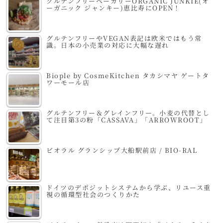
グルテンフリーベーカリーORGANIC JUNKIE(オ
ーガニック ジャンキー)恵比寿にOPEN！
グルテンフリーやVEGAN表記は欧米ではもう常
識。日本の小売業の対応に大幅な遅れ
Biople by CosmeKitchen タカシマヤ ゲートタ
ワーモール店
グルテンフリー＆グレインフリー。小麦の代替とし
て注目第3の粉「CASSAVA」「ARROWROOT」
ビオラル グランシップ大船駅前店 / BIO-RAL
ドイツのデポジットシステムから学ぶ、リユース重
視の循環型社会のつくりかた