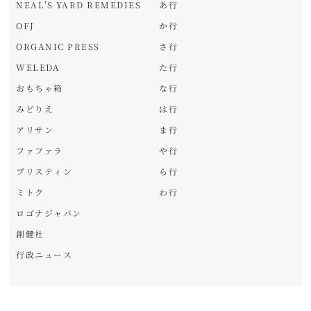
NEAL'S YARD REMEDIES
あ行
OFJ
か行
ORGANIC PRESS
さ行
WELEDA
た行
おもちゃ箱
な行
みどりえ
は行
アリサン
ま行
ファファラ
や行
プリスティン
ら行
ミトク
わ行
ロゴナジャパン
創健社
行政ニュース