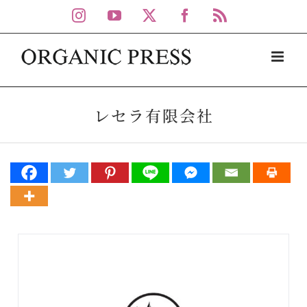
Skip
Instagram
YouTube
X
Facebook
Rss
to
content
レセラ有限会社