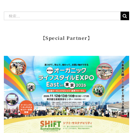
検
索
…
【Special Partner】