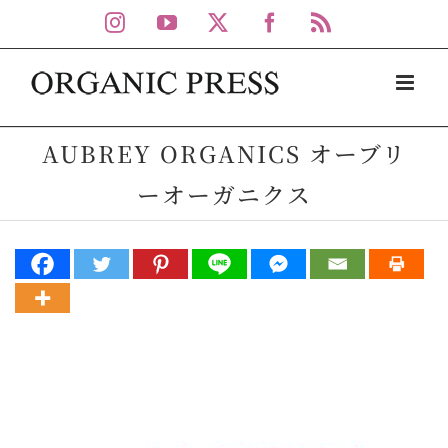
Skip
Instagram
YouTube
X
Facebook
Rss
to
content
AUBREY ORGANICS オーブリ
ーオーガニクス