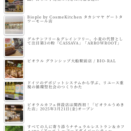
Biople by CosmeKitchen タカシマヤ ゲートタ
ワーモール店
グルテンフリー＆グレインフリー。小麦の代替とし
て注目第3の粉「CASSAVA」「ARROWROOT」
ビオラル グランシップ大船駅前店 / BIO-RAL
ドイツのデポジットシステムから学ぶ、リユース重
視の循環型社会のつくりかた
ビオラルカフェ併設店は関西初！「ビオラルうめき
た店」2025年3月21日(金)オープン
すべての人に寄り添うナチュラルレストラン＆カフ
ェape（アーペ ）～フードダイバーシティ～