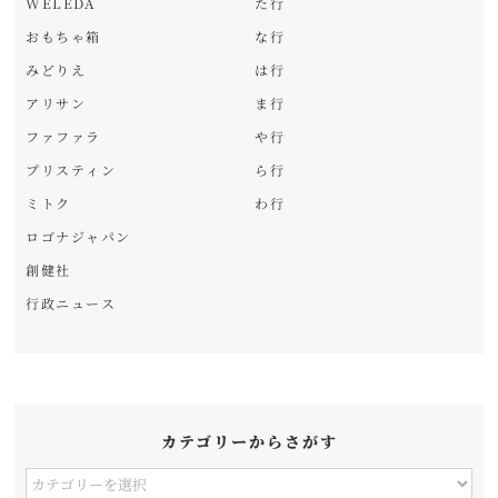
WELEDA
た行
おもちゃ箱
な行
みどりえ
は行
アリサン
ま行
ファファラ
や行
プリスティン
ら行
ミトク
わ行
ロゴナジャパン
創健社
行政ニュース
カテゴリーからさがす
カ