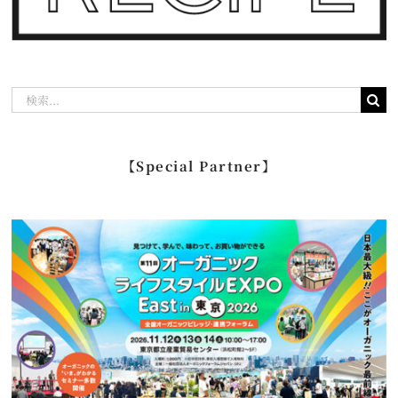
検
索
…
【Special Partner】