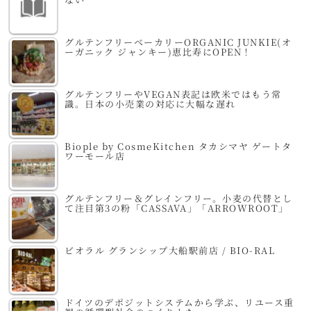
グルテンフリーベーカリーORGANIC JUNKIE(オ
ーガニック ジャンキー)恵比寿にOPEN！
グルテンフリーやVEGAN表記は欧米ではもう常
識。日本の小売業の対応に大幅な遅れ
Biople by CosmeKitchen タカシマヤ ゲートタ
ワーモール店
グルテンフリー＆グレインフリー。小麦の代替とし
て注目第3の粉「CASSAVA」「ARROWROOT」
ビオラル グランシップ大船駅前店 / BIO-RAL
ドイツのデポジットシステムから学ぶ、リユース重