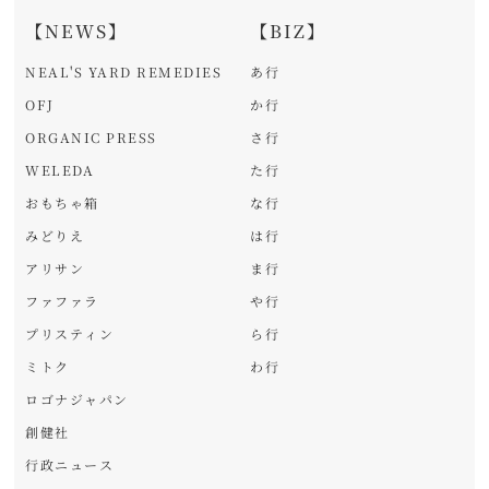
【NEWS】
【BIZ】
NEAL'S YARD REMEDIES
あ行
OFJ
か行
ORGANIC PRESS
さ行
WELEDA
た行
おもちゃ箱
な行
みどりえ
は行
アリサン
ま行
ファファラ
や行
プリスティン
ら行
ミトク
わ行
ロゴナジャパン
創健社
行政ニュース