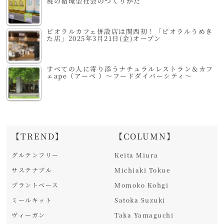
視の循環型社会のつくりかた
ビオラルカフェ併設店は関西初！「ビオラルうめき
た店」2025年3月21日(金)オープン
すべての人に寄り添うナチュラルレストラン＆カフ
ェape（アーペ ）～フードダイバーシティ～
【TREND】
【COLUMN】
グルテンフリー
Keita Miura
サステナブル
Michiaki Tokue
プラントベース
Momoko Kohgi
ミールキット
Satoka Suzuki
ヴィーガン
Taka Yamaguchi