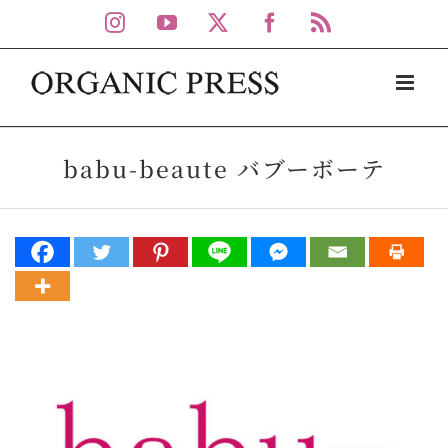
Skip
Instagram
YouTube
X
Facebook
Rss
to
content
babu-beaute バブーボーテ