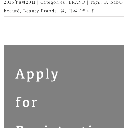
2015年8月20日
|
Categories:
BRAND
|
Tags:
B
,
babu-
beauté
,
Beauty Brands
,
は
,
日本ブランド