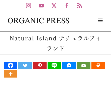
Skip
Instagram
YouTube
X
Facebook
Rss
to
content
Natural Island ナチュラルアイ
ランド