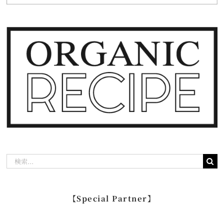
検
索
…
【Special Partner】