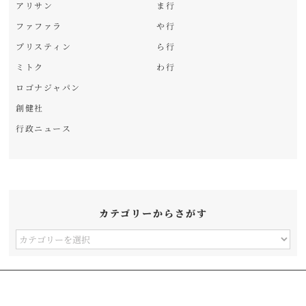
アリサン
ま行
ファファラ
や行
プリスティン
ら行
ミトク
わ行
ロゴナジャパン
創健社
行政ニュース
カテゴリーからさがす
カ
テ
ゴ
リ