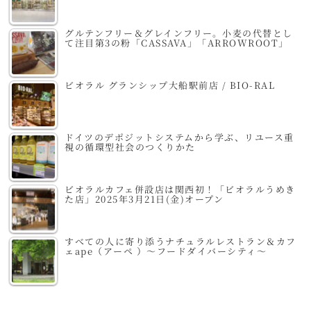
グルテンフリー＆グレインフリー。小麦の代替とし
て注目第3の粉「CASSAVA」「ARROWROOT」
ビオラル グランシップ大船駅前店 / BIO-RAL
ドイツのデポジットシステムから学ぶ、リユース重
視の循環型社会のつくりかた
ビオラルカフェ併設店は関西初！「ビオラルうめき
た店」2025年3月21日(金)オープン
すべての人に寄り添うナチュラルレストラン＆カフ
ェape（アーペ ）～フードダイバーシティ～