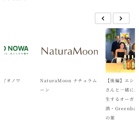
A ビオノワ
NaturaMoon ナチュラム
【後編】エシ
ーン
さんと一緒に
生するオーガニ
酒・Greenb
の葉