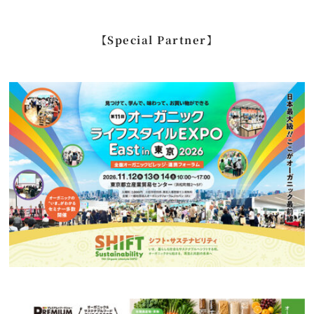
索
…
【Special Partner】