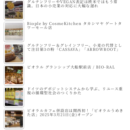
グルテンフリーやVEGAN表記は欧米ではもう常
識。日本の小売業の対応に大幅な遅れ
Biople by CosmeKitchen タカシマヤ ゲートタ
ワーモール店
グルテンフリー＆グレインフリー。小麦の代替とし
て注目第3の粉「CASSAVA」「ARROWROOT」
ビオラル グランシップ大船駅前店 / BIO-RAL
ドイツのデポジットシステムから学ぶ、リユース重
視の循環型社会のつくりかた
ビオラルカフェ併設店は関西初！「ビオラルうめき
た店」2025年3月21日(金)オープン