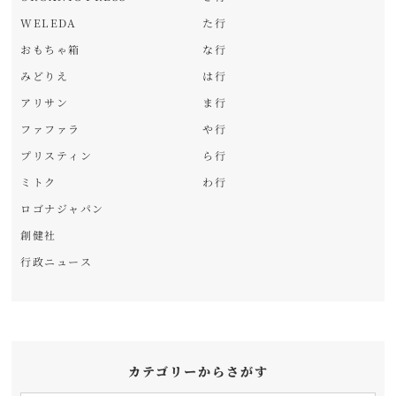
WELEDA
た行
おもちゃ箱
な行
みどりえ
は行
アリサン
ま行
ファファラ
や行
プリスティン
ら行
ミトク
わ行
ロゴナジャパン
創健社
行政ニュース
カテゴリーからさがす