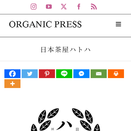
Skip
Instagram
YouTube
X
Facebook
Rss
to
content
日本茶屋ハトハ