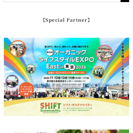
索
…
【Special Partner】