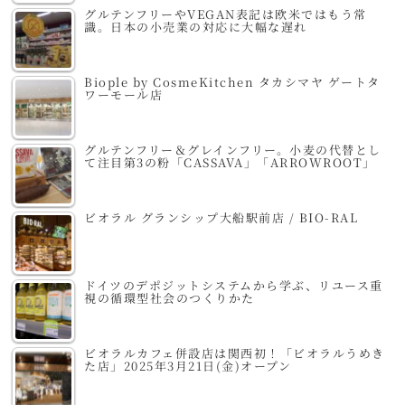
グルテンフリーやVEGAN表記は欧米ではもう常
識。日本の小売業の対応に大幅な遅れ
Biople by CosmeKitchen タカシマヤ ゲートタ
ワーモール店
グルテンフリー＆グレインフリー。小麦の代替とし
て注目第3の粉「CASSAVA」「ARROWROOT」
ビオラル グランシップ大船駅前店 / BIO-RAL
ドイツのデポジットシステムから学ぶ、リユース重
視の循環型社会のつくりかた
ビオラルカフェ併設店は関西初！「ビオラルうめき
た店」2025年3月21日(金)オープン