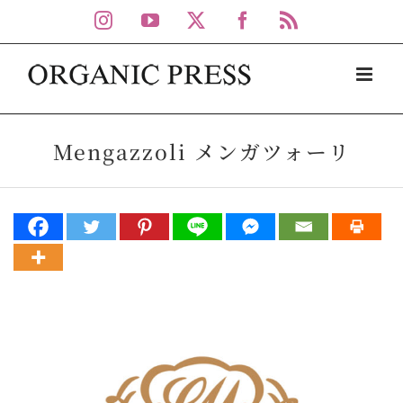
Skip
Instagram
YouTube
X
Facebook
Rss
to
content
Mengazzoli メンガツォーリ