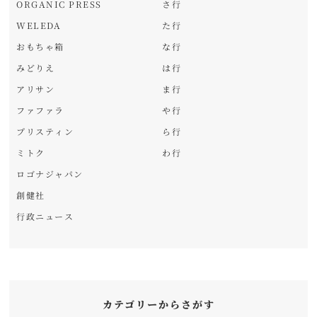
ORGANIC PRESS
さ行
WELEDA
た行
おもちゃ箱
な行
みどりえ
は行
アリサン
ま行
ファファラ
や行
プリスティン
ら行
ミトク
わ行
ロゴナジャパン
創健社
行政ニュース
カテゴリーからさがす