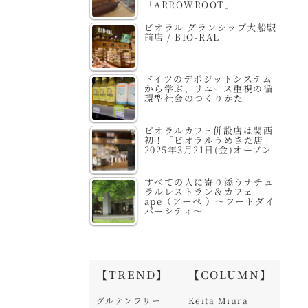
「ARROWROOT」
ビオラル グランシップ大船駅
前店 / BIO-RAL
ドイツのデポジットシステム
から学ぶ、リユース重視の循
環型社会のつくりかた
ビオラルカフェ併設店は関西
初！「ビオラルうめきた店」
2025年3月21日(金)オープン
すべての人に寄り添うナチュ
ラルレストラン＆カフェ
ape（アーペ ）～フードダイ
バーシティ～
【TREND】
【COLUMN】
グルテンフリー
Keita Miura