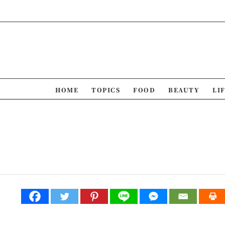
Skip
to
content
HOME
TOPICS
FOOD
BEAUTY
LI