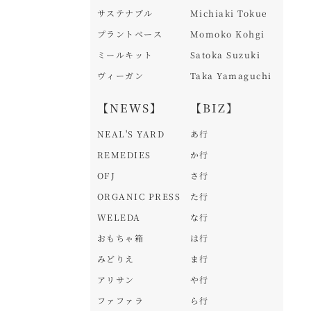
サステナブル
Michiaki Tokue
プラントベース
Momoko Kohgi
ミールキット
Satoka Suzuki
ヴィーガン
Taka Yamaguchi
【NEWS】
【BIZ】
NEAL'S YARD
あ行
REMEDIES
か行
OFJ
さ行
ORGANIC PRESS
た行
WELEDA
な行
おもちゃ箱
は行
みどりえ
ま行
アリサン
や行
ファファラ
ら行