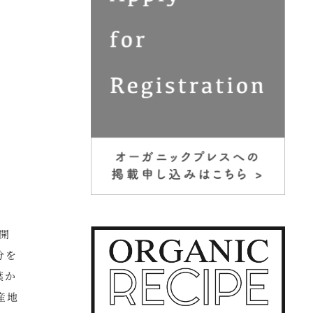
開
分を
葉か
産地