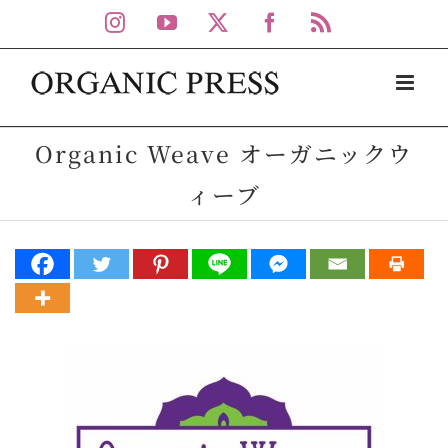
Skip
Instagram
YouTube
X
Facebook
Rss
to
content
Organic Weave オーガニックウ
ィーブ