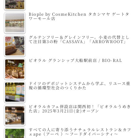
Biople by CosmeKitchen タカシマヤ ゲートタ
ワーモール店
グルテンフリー＆グレインフリー。小麦の代替とし
て注目第3の粉「CASSAVA」「ARROWROOT」
ビオラル グランシップ大船駅前店 / BIO-RAL
ドイツのデポジットシステムから学ぶ、リユース重
視の循環型社会のつくりかた
ビオラルカフェ併設店は関西初！「ビオラルうめき
た店」2025年3月21日(金)オープン
すべての人に寄り添うナチュラルレストラン＆カフ
ェape（アーペ ）～フードダイバーシティ～