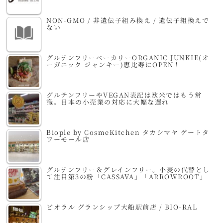
NON-GMO / 非遺伝子組み換え / 遺伝子組換えで
ない
グルテンフリーベーカリーORGANIC JUNKIE(オ
ーガニック ジャンキー)恵比寿にOPEN！
グルテンフリーやVEGAN表記は欧米ではもう常
識。日本の小売業の対応に大幅な遅れ
Biople by CosmeKitchen タカシマヤ ゲートタ
ワーモール店
グルテンフリー＆グレインフリー。小麦の代替とし
て注目第3の粉「CASSAVA」「ARROWROOT」
ビオラル グランシップ大船駅前店 / BIO-RAL