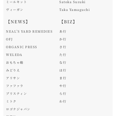
ミールキット
Satoka Suzuki
ヴィーガン
Taka Yamaguchi
【NEWS】
【BIZ】
NEAL'S YARD REMEDIES
あ行
OFJ
か行
ORGANIC PRESS
さ行
WELEDA
た行
おもちゃ箱
な行
みどりえ
は行
アリサン
ま行
ファファラ
や行
プリスティン
ら行
ミトク
わ行
ロゴナジャパン