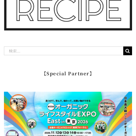
検
索
…
【Special Partner】