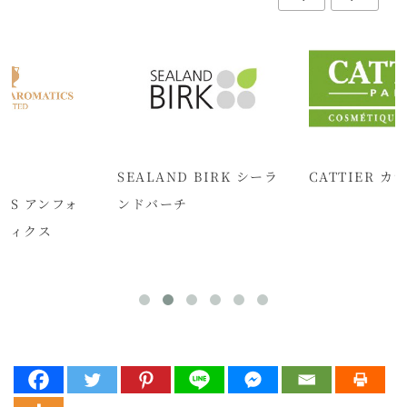
A
SEALAND BIRK シーラ
CATTIER カ
ICS アンフォ
ンドバーチ
ティクス