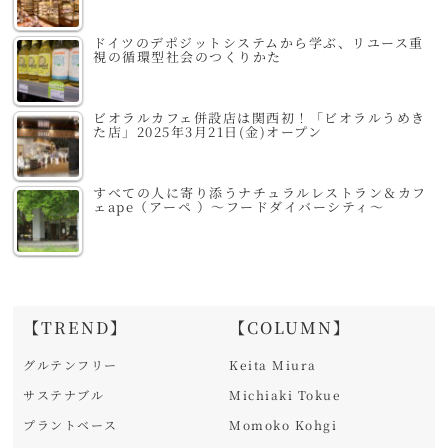
ドイツのデポジットシステムから学ぶ、リユース重
視の循環型社会のつくりかた
ビオラルカフェ併設店は関西初！「ビオラルうめき
た店」2025年3月21日(金)オープン
すべての人に寄り添うナチュラルレストラン＆カフ
ェape（アーペ ）～フードダイバーシティ～
【TREND】
【COLUMN】
グルテンフリー
Keita Miura
サステナブル
Michiaki Tokue
プラントベース
Momoko Kohgi