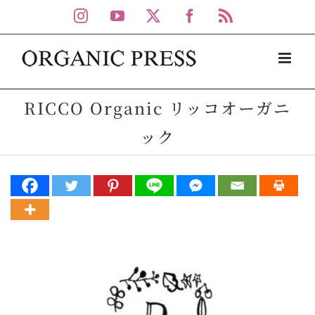
Skip
Instagram
YouTube
X
Facebook
Rss
to
content
RICCO Organic リッコオーガニ
ック