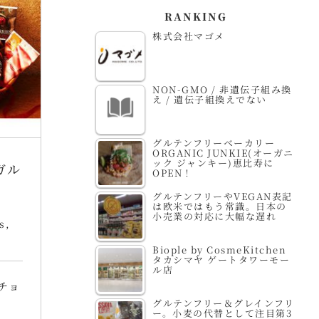
RANKING
株式会社マゴメ
NON-GMO / 非遺伝子組み換
え / 遺伝子組換えでない
グルテンフリーベーカリー
ORGANIC JUNKIE(オーガニ
ック ジャンキー)恵比寿に
ガル
OPEN！
グルテンフリーやVEGAN表記
は欧米ではもう常識。日本の
小売業の対応に大幅な遅れ
s
,
Biople by CosmeKitchen
タカシマヤ ゲートタワーモー
ル店
チョ
グルテンフリー＆グレインフリ
ー。小麦の代替として注目第3