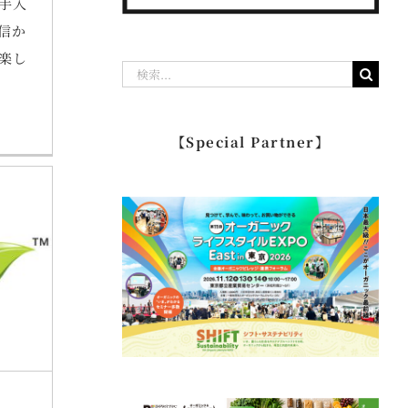
手入
信か
楽し
検
索
…
【Special Partner】