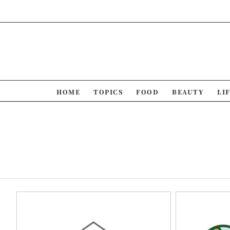
Skip
to
content
HOME
TOPICS
FOOD
BEAUTY
LI