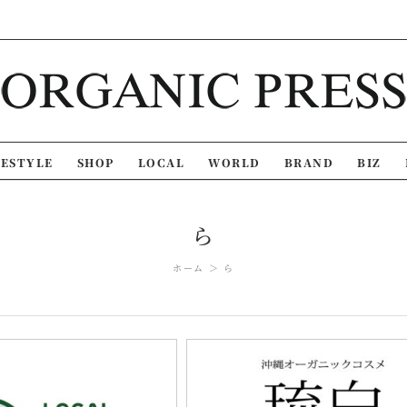
FESTYLE
SHOP
LOCAL
WORLD
BRAND
BIZ
ら
ホーム
ら