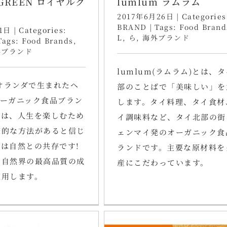
 GREEN ロイヤルグ
lumlum ラムラム
2017年6月26日
|
Categories
BRAND
|
Tags:
Food Brand
1日
|
Categories:
L
,
ら
,
海外ブランド
Tags:
Food Brands
,
外ブランド
lumlum(ラムラム)とは、
にオランダで生まれたヘ
部のことばで「美味しい」を
オーガニック食品ブラン
します。タイ料理、タイ食材
ちは、人生を楽しむため
イ調味料など、タイ北部の街
康的な方法があると信じ
ェンマイ発のオーガニック食
は自然との共存です!
ランドです。主要な原材料を
、自然界の最高品質の成
産にこだわっています。
使用します。