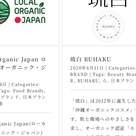
rganic Japan ロ
琉白 RUHAKU
オーガニック・ジ
2020年6月11日
|
Categories
BRAND
|
Tags:
Beauty Bra
R
,
RUHAKU
,
ら
,
日本ブラン
4日
|
Categories:
Tags:
Food Brands
,
域ブランド
,
日本ブラン
「琉白」は2012年に誕生し
地
「沖縄オーガニックコスメ」
す。肌と環境へのやさしさを
rganic Japan(ローカ
求し、オーガニック認証「エ
ニック・ジャパン)