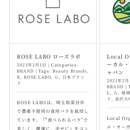
ROSE LABO ローズラボ
Local O
ーカル・
2023年2月1日
|
Categories:
BRAND
|
Tags:
Beauty Brands
,
ャパン
R
,
ROSE LABO
,
ら
,
日本ブラン
2021年2月
ド
BRAND
|
L
,
ら
,
地
ド
,
金沢大
​ROSE LABOは、埼玉県深谷市
で農薬不使用の食用バラを栽培し
Local O
ています。『"食べられるバラ"で
ル・オーガ
美しく、健康に、幸せに』をコン