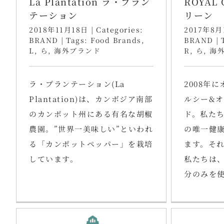
La Plantation ラ・プラン
ROYAL
テーション
リーン
2018年11月18日
|
Categories:
2017年8月
BRAND
|
Tags:
Food Brands
,
BRAND
|
L
,
ら
,
海外ブランド
R
,
ら
,
海
ラ・プランテーション(La
2008年
Plantation)は、カンボジア南部
ルシー&
のカンポット州にある有名な胡椒
ド。私た
農園。”世界一美味しい”といわれ
の唯一健
る「カンポットペッパー」を栽培
ます。それ
しています。
私たちは
分のみを