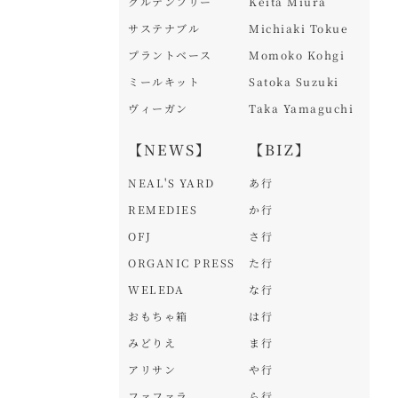
グルテンフリー
Keita Miura
サステナブル
Michiaki Tokue
プラントベース
Momoko Kohgi
ミールキット
Satoka Suzuki
ヴィーガン
Taka Yamaguchi
【NEWS】
【BIZ】
NEAL'S YARD
あ行
REMEDIES
か行
OFJ
さ行
ORGANIC PRESS
た行
WELEDA
な行
おもちゃ箱
は行
みどりえ
ま行
アリサン
や行
ファファラ
ら行