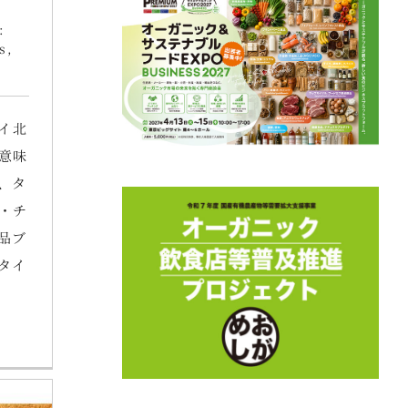
:
s
,
タイ北
意味
、タ
・チ
品ブ
タイ