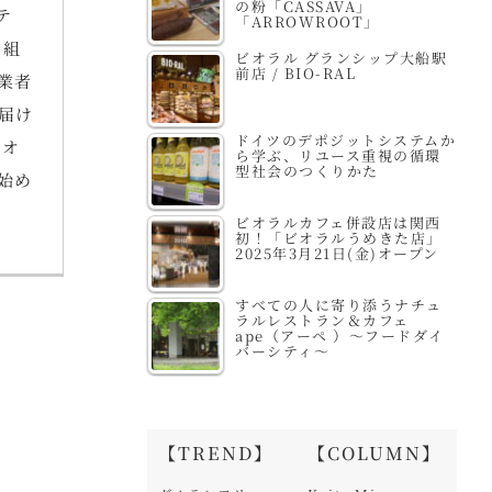
の粉「CASSAVA」
テ
「ARROWROOT」
り組
ビオラル グランシップ大船駅
前店 / BIO-RAL
業者
届け
ドイツのデポジットシステムか
にオ
ら学ぶ、リユース重視の循環
型社会のつくりかた
始め
ビオラルカフェ併設店は関西
初！「ビオラルうめきた店」
2025年3月21日(金)オープン
すべての人に寄り添うナチュ
ラルレストラン＆カフェ
ape（アーペ ）～フードダイ
バーシティ～
【TREND】
【COLUMN】