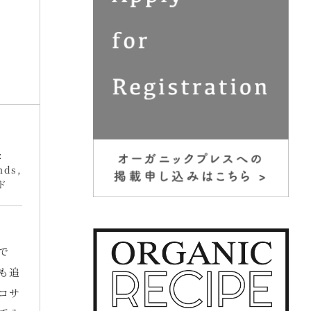
:
nds
,
ド
た
で
も追
コサ