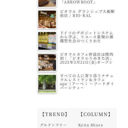
「ARROWROOT」
ビオラル グランシップ大船駅
前店 / BIO-RAL
ドイツのデポジットシステム
から学ぶ、リユース重視の循
環型社会のつくりかた
ビオラルカフェ併設店は関西
初！「ビオラルうめきた店」
2025年3月21日(金)オープン
すべての人に寄り添うナチュ
ラルレストラン＆カフェ
ape（アーペ ）～フードダイ
バーシティ～
【TREND】
【COLUMN】
グルテンフリー
Keita Miura