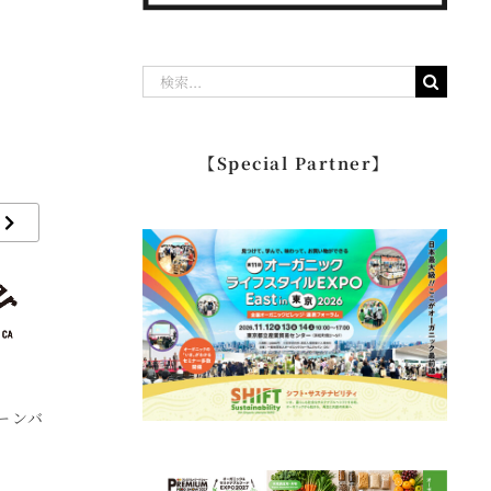
、
検
索
…
【Special Partner】
リーンバ
bioster ビオスター
Lariese ラリース
F
オ