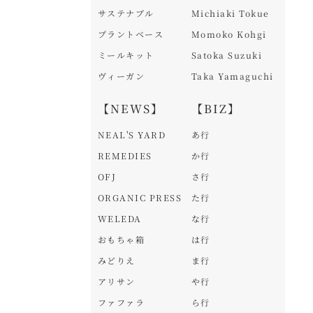
サステナブル
Michiaki Tokue
プラントベース
Momoko Kohgi
ミールキット
Satoka Suzuki
ヴィーガン
Taka Yamaguchi
【NEWS】
【BIZ】
NEAL'S YARD
あ行
REMEDIES
か行
OFJ
さ行
ORGANIC PRESS
た行
WELEDA
な行
おもちゃ箱
は行
みどりえ
ま行
アリサン
や行
ファファラ
ら行