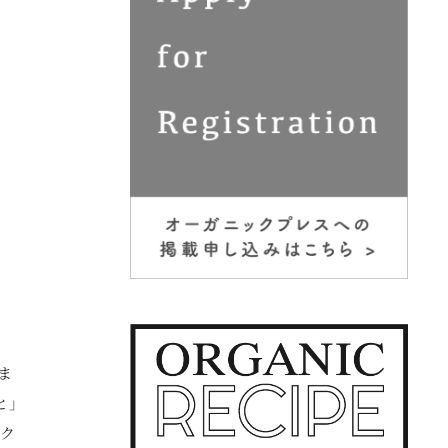
ま
と」
をク