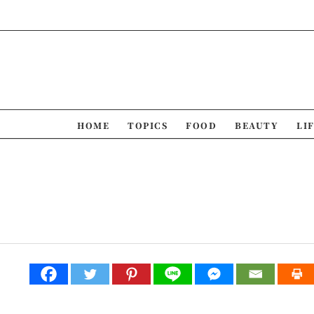
Skip
to
content
HOME
TOPICS
FOOD
BEAUTY
LI