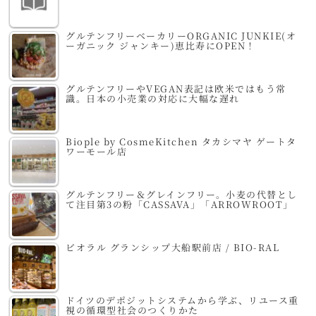
グルテンフリーベーカリーORGANIC JUNKIE(オ
ーガニック ジャンキー)恵比寿にOPEN！
グルテンフリーやVEGAN表記は欧米ではもう常
識。日本の小売業の対応に大幅な遅れ
Biople by CosmeKitchen タカシマヤ ゲートタ
ワーモール店
グルテンフリー＆グレインフリー。小麦の代替とし
て注目第3の粉「CASSAVA」「ARROWROOT」
ビオラル グランシップ大船駅前店 / BIO-RAL
ドイツのデポジットシステムから学ぶ、リユース重
視の循環型社会のつくりかた