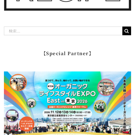
検
索
…
【Special Partner】