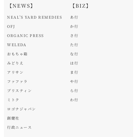
【NEWS】
【BIZ】
NEAL'S YARD REMEDIES
あ行
OFJ
か行
ORGANIC PRESS
さ行
WELEDA
た行
おもちゃ箱
な行
みどりえ
は行
アリサン
ま行
ファファラ
や行
プリスティン
ら行
ミトク
わ行
ロゴナジャパン
創健社
行政ニュース