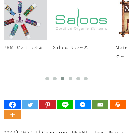
M ビオトゥルム
Saloos サルース
Mate Facto
ター
2023年7月27日
|
Categories:
BRAND
|
Tags:
Beauty