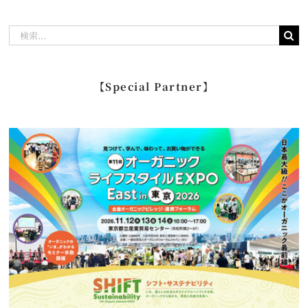
検
索
…
【Special Partner】