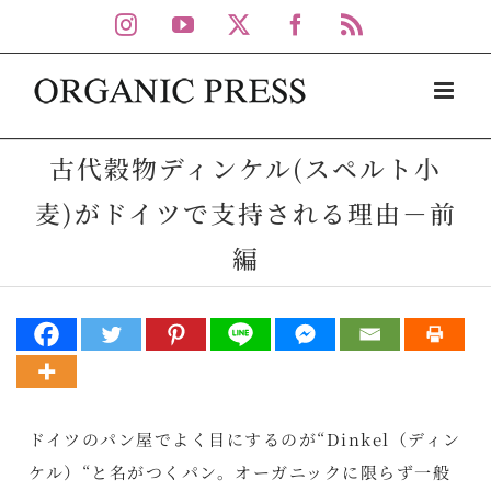
Skip
Instagram
YouTube
X
Facebook
Rss
to
content
古代穀物ディンケル(スペルト小
麦)がドイツで支持される理由－前
編
ドイツのパン屋でよく目にするのが“Dinkel（ディン
ケル）“と名がつくパン。オーガニックに限らず一般