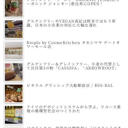
ーガニック ジャンキー)恵比寿にOPEN！
グルテンフリーやVEGAN表記は欧米ではもう常
識。日本の小売業の対応に大幅な遅れ
Biople by CosmeKitchen タカシマヤ ゲートタ
ワーモール店
グルテンフリー＆グレインフリー。小麦の代替とし
て注目第3の粉「CASSAVA」「ARROWROOT」
ビオラル グランシップ大船駅前店 / BIO-RAL
ドイツのデポジットシステムから学ぶ、リユース重
視の循環型社会のつくりかた