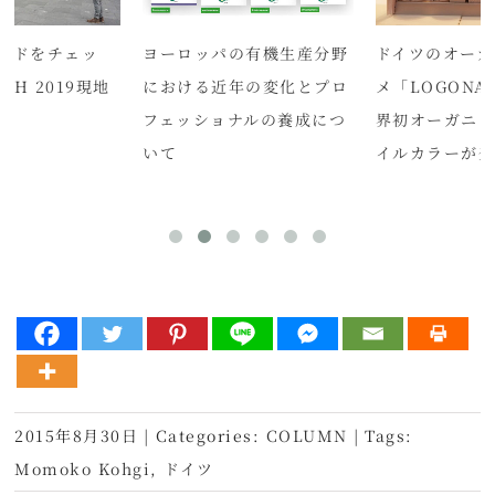
ンドをチェッ
ヨーロッパの有機生産分野
ドイツのオーガ
CH 2019現地
における近年の変化とプロ
メ「LOGON
フェッショナルの養成につ
界初オーガニッ
いて
イルカラーが
2015年8月30日
|
Categories:
COLUMN
|
Tags:
Momoko Kohgi
,
ドイツ