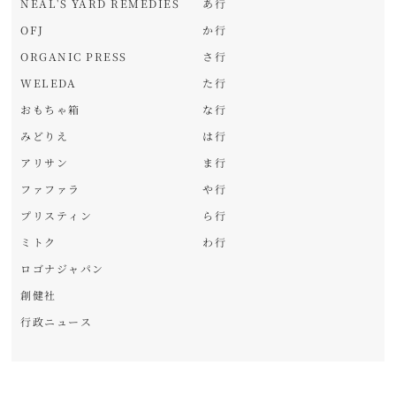
NEAL'S YARD REMEDIES
あ行
OFJ
か行
ORGANIC PRESS
さ行
WELEDA
た行
おもちゃ箱
な行
みどりえ
は行
アリサン
ま行
ファファラ
や行
プリスティン
ら行
ミトク
わ行
ロゴナジャパン
創健社
行政ニュース