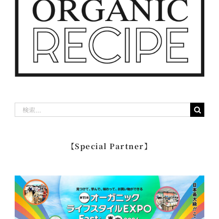
検
索
…
【Special Partner】