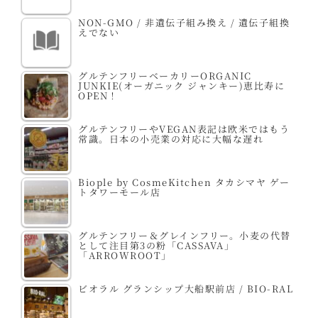
NON-GMO / 非遺伝子組み換え / 遺伝子組換
えでない
グルテンフリーベーカリーORGANIC
JUNKIE(オーガニック ジャンキー)恵比寿に
OPEN！
グルテンフリーやVEGAN表記は欧米ではもう
常識。日本の小売業の対応に大幅な遅れ
Biople by CosmeKitchen タカシマヤ ゲー
トタワーモール店
グルテンフリー＆グレインフリー。小麦の代替
として注目第3の粉「CASSAVA」
「ARROWROOT」
ビオラル グランシップ大船駅前店 / BIO-RAL