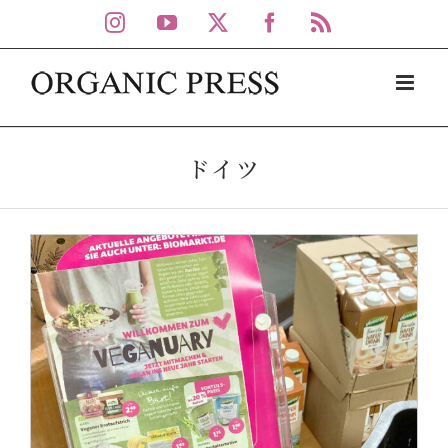
Skip
Instagram
YouTube
X
Facebook
Rss
to
content
ドイツ