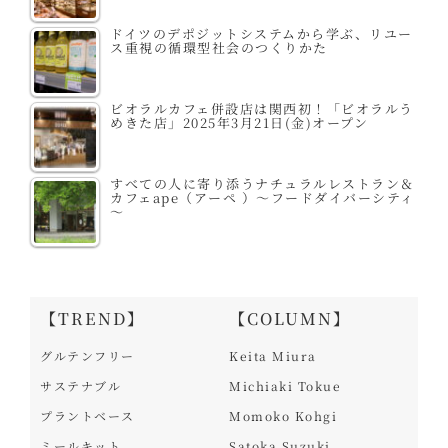
ドイツのデポジットシステムから学ぶ、リユー
ス重視の循環型社会のつくりかた
ビオラルカフェ併設店は関西初！「ビオラルう
めきた店」2025年3月21日(金)オープン
すべての人に寄り添うナチュラルレストラン＆
カフェape（アーペ ）～フードダイバーシティ
～
【TREND】
【COLUMN】
グルテンフリー
Keita Miura
サステナブル
Michiaki Tokue
プラントベース
Momoko Kohgi
ミールキット
Satoka Suzuki