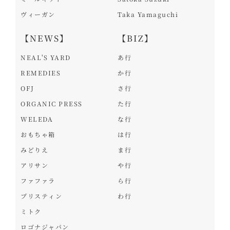
ヴィーガン
Taka Yamaguchi
【NEWS】
【BIZ】
NEAL'S YARD
あ行
REMEDIES
か行
OFJ
さ行
ORGANIC PRESS
た行
WELEDA
な行
おもちゃ箱
は行
みどりえ
ま行
アリサン
や行
ファファラ
ら行
プリスティン
わ行
ミトク
ロゴナジャパン