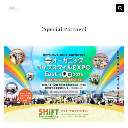
検
索
…
【Special Partner】