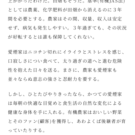
上かかったわけだ。田畑もそうだ。基準(有機JAS法)
としては農薬、化学肥料が田畑から消えるのに３年
間を必要とする。農家はその間、収量、収入は安定
せず、病気も発生しやすい。３年過ぎても、その状況
が好転するとは誰も保障してくれない。
愛煙家はニコチン切れにイライラとストレスを感じ、
口寂しさについ食べて、太り過ぎの道へと進む危険
性を抱えた日々を送る。まさに、農家も愛煙家も
並々ならぬ意志の強さと忍耐力を要する。
しかし、ひとたびやりきったなら、かつての愛煙家
は毎朝の快適な目覚めと食生活の自然な変化による
健康な身体を手に入れる。有機農家はおいしい野菜
とそのファン(顧客)を獲得し、あわよくば後継者が育
っていたりする。