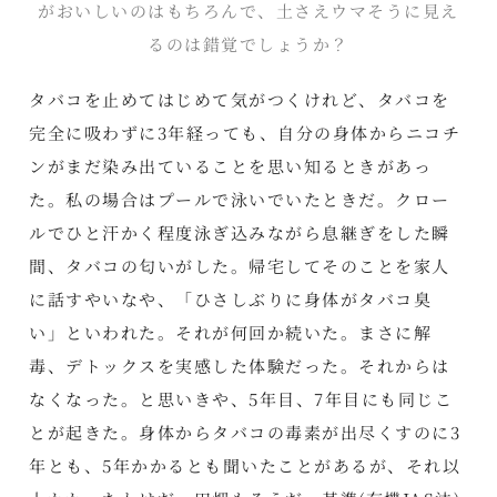
がおいしいのはもちろんで、土さえウマそうに見え
るのは錯覚でしょうか？
タバコを止めてはじめて気がつくけれど、タバコを
完全に吸わずに3年経っても、自分の身体からニコチ
ンがまだ染み出ていることを思い知るときがあっ
た。私の場合はプールで泳いでいたときだ。クロー
ルでひと汗かく程度泳ぎ込みながら息継ぎをした瞬
間、タバコの匂いがした。帰宅してそのことを家人
に話すやいなや、「ひさしぶりに身体がタバコ臭
い」といわれた。それが何回か続いた。まさに解
毒、デトックスを実感した体験だった。それからは
なくなった。と思いきや、5年目、7年目にも同じこ
とが起きた。身体からタバコの毒素が出尽くすのに3
年とも、5年かかるとも聞いたことがあるが、それ以