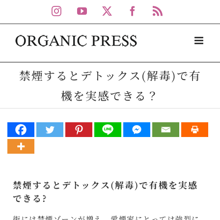
Skip
Instagram
YouTube
X
Facebook
Rss
to
content
禁煙するとデトックス(解毒)で有
機を実感できる？
禁煙するとデトックス(解毒)で有機を実感
できる?
街には禁煙ゾーンが増え、愛煙家にとっては強烈に