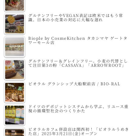
グルテンフリーやVEGAN表記は欧米ではもう常
識。日本の小売業の対応に大幅な遅れ
Biople by CosmeKitchen タカシマヤ ゲートタ
ワーモール店
グルテンフリー＆グレインフリー。小麦の代替とし
て注目第3の粉「CASSAVA」「ARROWROOT」
ビオラル グランシップ大船駅前店 / BIO-RAL
ドイツのデポジットシステムから学ぶ、リユース重
視の循環型社会のつくりかた
ビオラルカフェ併設店は関西初！「ビオラルうめき
た店」2025年3月21日(金)オープン