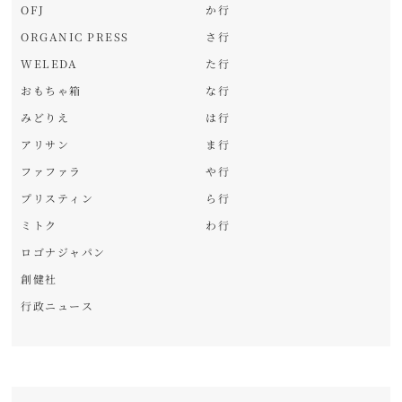
OFJ
か行
ORGANIC PRESS
さ行
WELEDA
た行
おもちゃ箱
な行
みどりえ
は行
アリサン
ま行
ファファラ
や行
プリスティン
ら行
ミトク
わ行
ロゴナジャパン
創健社
行政ニュース