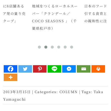
ルに8店舗ある
地域をつくるローカルスー
日本のフード
リア発の量り売
パー「クランデール／
引する食育とオ
スクープ」
COCO SEASONS 」（千
の親和性に注
葉県松戸市）
2013年3月15日
|
Categories:
COLUMN
|
Tags:
Taka
Yamaguchi