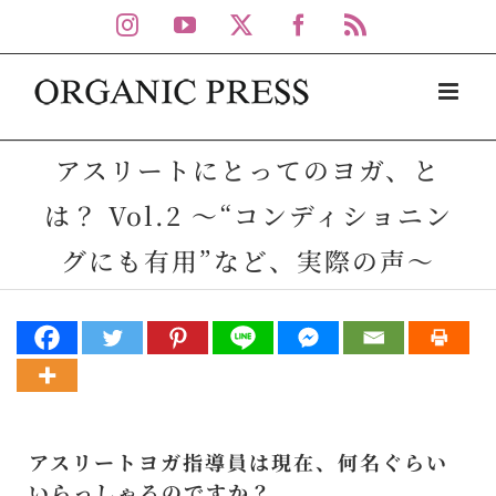
Skip
Instagram
YouTube
X
Facebook
Rss
to
content
アスリートにとってのヨガ、と
は？ Vol.2 ～“コンディショニン
グにも有用”など、実際の声～
アスリートヨガ指導員は現在、何名ぐらい
いらっしゃるのですか？