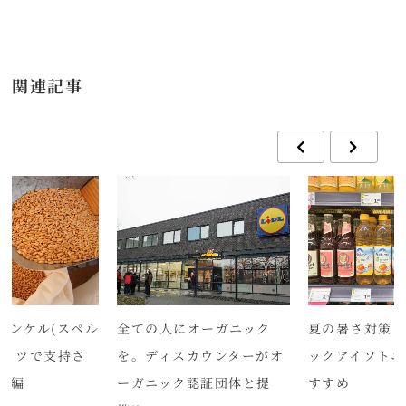
関連記事
ィンケル(スペル
全ての人にオーガニック
夏の暑さ対策
ドイツで支持さ
を。ディスカウンターがオ
ックアイソトニ
後編
ーガニック認証団体と提
すすめ