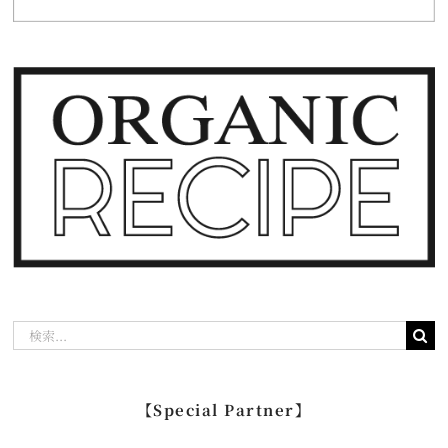
検
索
…
【Special Partner】