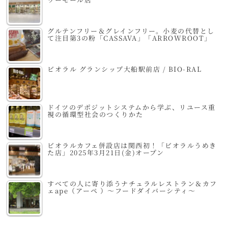
グルテンフリー＆グレインフリー。小麦の代替とし
て注目第3の粉「CASSAVA」「ARROWROOT」
ビオラル グランシップ大船駅前店 / BIO-RAL
ドイツのデポジットシステムから学ぶ、リユース重
視の循環型社会のつくりかた
ビオラルカフェ併設店は関西初！「ビオラルうめき
た店」2025年3月21日(金)オープン
すべての人に寄り添うナチュラルレストラン＆カフ
ェape（アーペ ）～フードダイバーシティ～