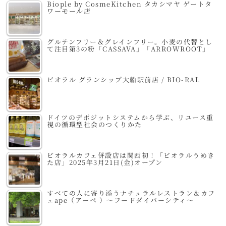
Biople by CosmeKitchen タカシマヤ ゲートタ
ワーモール店
グルテンフリー＆グレインフリー。小麦の代替とし
て注目第3の粉「CASSAVA」「ARROWROOT」
ビオラル グランシップ大船駅前店 / BIO-RAL
ドイツのデポジットシステムから学ぶ、リユース重
視の循環型社会のつくりかた
ビオラルカフェ併設店は関西初！「ビオラルうめき
た店」2025年3月21日(金)オープン
すべての人に寄り添うナチュラルレストラン＆カフ
ェape（アーペ ）～フードダイバーシティ～