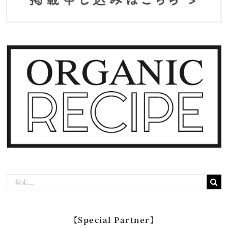
検
索
…
【Special Partner】