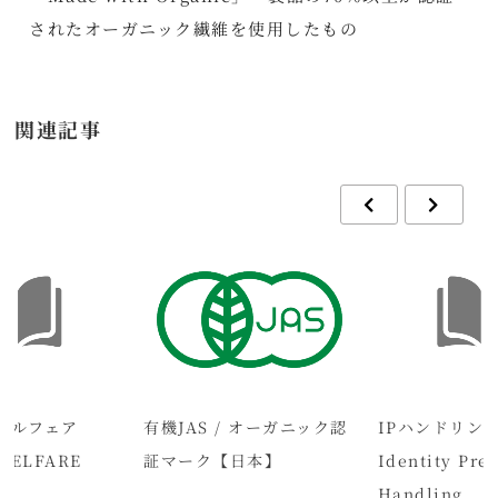
されたオーガニック繊維を使用したもの
関連記事
ェルフェア
有機JAS / オーガニック認
IPハンドリング
WELFARE
証マーク【日本】
Identity Pre
Handling