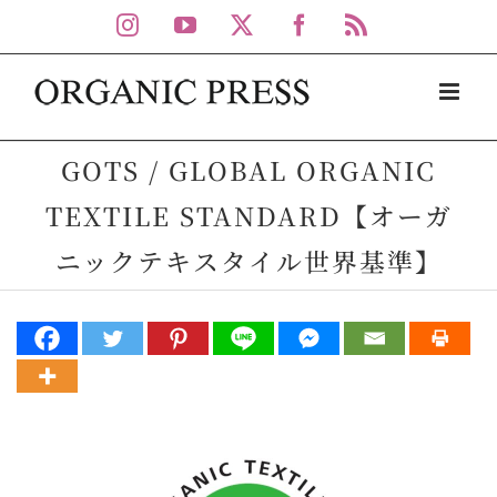
Skip
Instagram
YouTube
X
Facebook
Rss
to
content
GOTS / GLOBAL ORGANIC
TEXTILE STANDARD【オーガ
ニックテキスタイル世界基準】