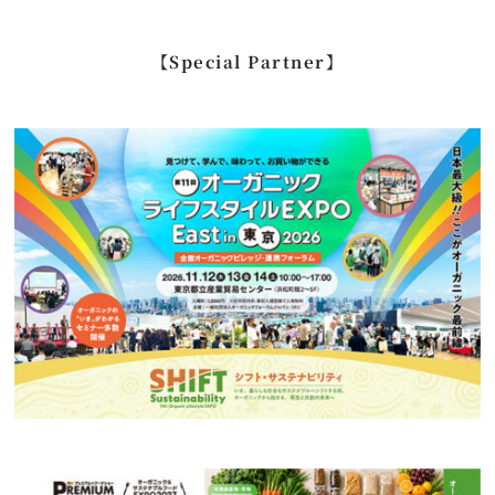
索
…
【Special Partner】