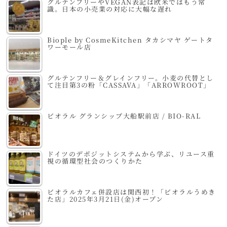
グルテンフリーやVEGAN表記は欧米ではもう常
識。日本の小売業の対応に大幅な遅れ
Biople by CosmeKitchen タカシマヤ ゲートタ
ワーモール店
グルテンフリー＆グレインフリー。小麦の代替とし
て注目第3の粉「CASSAVA」「ARROWROOT」
ビオラル グランシップ大船駅前店 / BIO-RAL
ドイツのデポジットシステムから学ぶ、リユース重
視の循環型社会のつくりかた
ビオラルカフェ併設店は関西初！「ビオラルうめき
た店」2025年3月21日(金)オープン