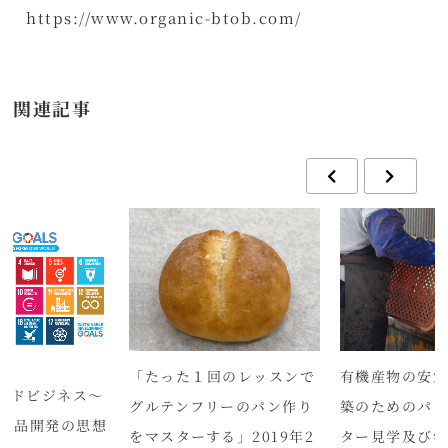
https://www.organic-btob.com/
関連記事
「たった１回のレッスンで
有機産物の安
ードビジネス～
グルテンフリーのパン作り
築のためのパ
け商品開発の思想
をマスターする」2019年2
ター見学及び学習