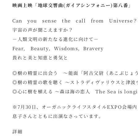
映画上映「地球交響曲(ガイアシンフォニー)第八番
Can you sense the call from Universe？
宇宙の声が聞こえますか？
－人類文明の新たなる進化に向けて－
Fear, Beauty，Wisdoms，Bravery
畏れと美と知恵と勇気と
◎樹の精霊に出会う ～能面「阿古父尉（あこぶじょ
◎樹の精霊の歌を聴く ～ストラディヴァリウスと津波
◎心に樹を植える ～森は海の恋人 The Sea is longing 
※7月30日、オーガニックライフスタイルEXPO会
息子さんとともに出演なさっています。
詳細