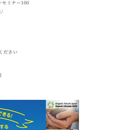
セミナー100
1/
承ください
l
ン