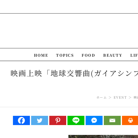
Skip
to
content
HOME
TOPICS
FOOD
BEAUTY
LI
映画上映「地球交響曲(ガイアシンフォ
ホーム
EVENT
映