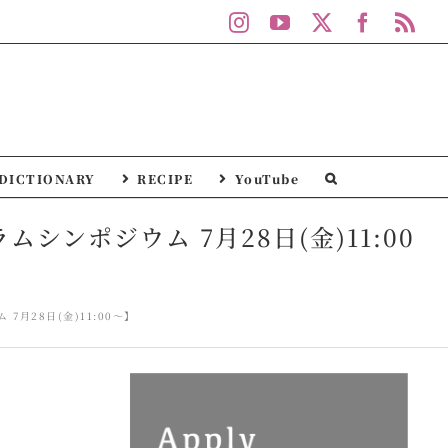
Instagram
YouTube
X
Facebo
Rs
DICTIONARY
RECIPE
YouTube
ンポジウム 7月28日(金)11:00
月28日(金)11:00～】