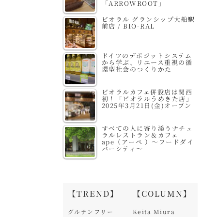
「ARROWROOT」
ビオラル グランシップ大船駅
前店 / BIO-RAL
ドイツのデポジットシステム
から学ぶ、リユース重視の循
環型社会のつくりかた
ビオラルカフェ併設店は関西
初！「ビオラルうめきた店」
2025年3月21日(金)オープン
すべての人に寄り添うナチュ
ラルレストラン＆カフェ
ape（アーペ ）～フードダイ
バーシティ～
【TREND】
【COLUMN】
グルテンフリー
Keita Miura