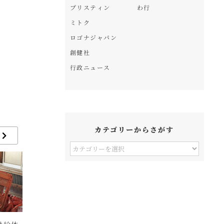
プリスティン
わ行
ミトク
ロゴナジャパン
創健社
行政ニュース
カテゴリーからさがす
カ
テ
ゴ
リ
ー
か