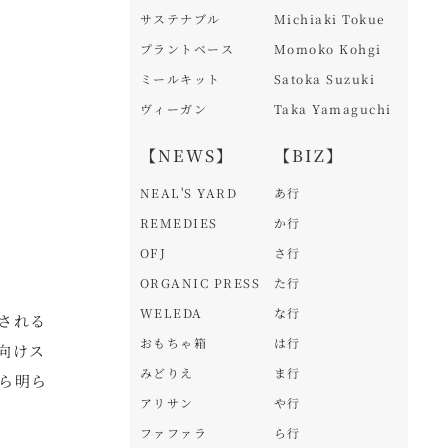
サステナブル
Michiaki Tokue
プラントベース
Momoko Kohgi
ミールキット
Satoka Suzuki
ヴィーガン
Taka Yamaguchi
【NEWS】
【BIZ】
NEAL'S YARD
あ行
REMEDIES
か行
OFJ
さ行
ORGANIC PRESS
た行
WELEDA
な行
催される
おもちゃ箱
は行
向けス
みどりえ
ま行
ら明ら
アリサン
や行
ファファラ
ら行