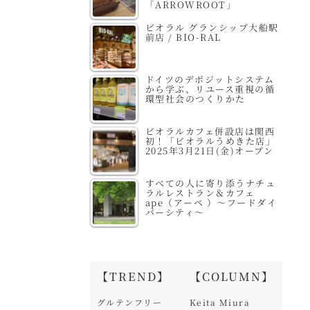
「ARROWROOT」
ビオラル グランシップ大船駅
前店 / BIO-RAL
ドイツのデポジットシステム
から学ぶ、リユース重視の循
環型社会のつくりかた
ビオラルカフェ併設店は関西
初！「ビオラルうめきた店」
2025年3月21日(金)オープン
すべての人に寄り添うナチュ
ラルレストラン＆カフェ
ape（アーペ ）～フードダイ
バーシティ～
【TREND】
【COLUMN】
グルテンフリー
Keita Miura