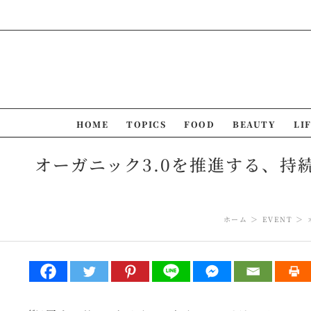
Skip
to
content
HOME
TOPICS
FOOD
BEAUTY
LI
オーガニック3.0を推進する、持続
ホーム
EVENT