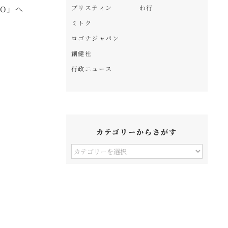
プリスティン
わ行
O」へ
ミトク
ロゴナジャパン
創健社
行政ニュース
カテゴリーからさがす
カ
テ
ゴ
リ
ー
か