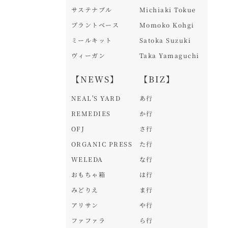
サステナブル
Michiaki Tokue
プラントベース
Momoko Kohgi
ミールキット
Satoka Suzuki
ヴィーガン
Taka Yamaguchi
【NEWS】
【BIZ】
NEAL'S YARD
あ行
REMEDIES
か行
OFJ
さ行
ORGANIC PRESS
た行
WELEDA
な行
おもちゃ箱
は行
みどりえ
ま行
アリサン
や行
ファファラ
ら行