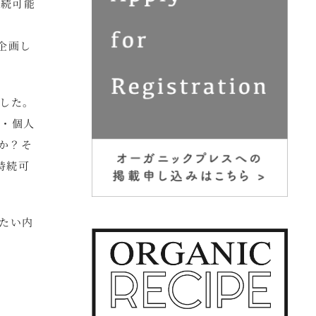
持続可能
企画し
した。
業・個人
か？そ
持続可
きたい内