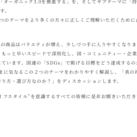
「オーガニック3.0を推進する」を、そしてサブテーマに「
ます。
2つのテーマをより多くの方々に正しくご理解いただくために
クの商品はバラエティが増え、少しづつ手に入りやすくなりま
ももっと早いスビードで深刻化し、国・コミュニティー・企
ています。国連の「SDGs」で掲げる目標をどう達成するの
いまに気なるこの２つのテーマをわかりやすく解説し、「真の
作り方・選び方なのか？」をディスカッションします。
ライフスタイル”を意識するすべての皆様に是非お聞きいただ