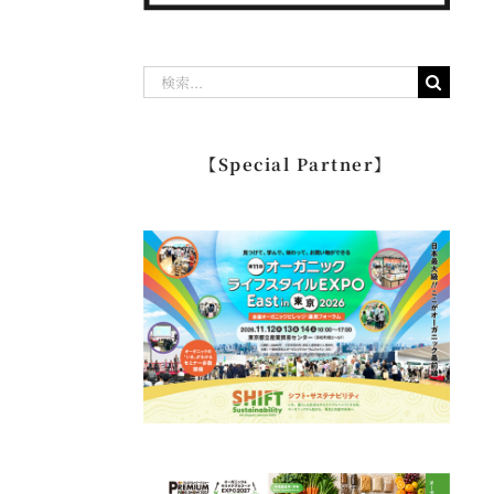
検
索
…
【Special Partner】