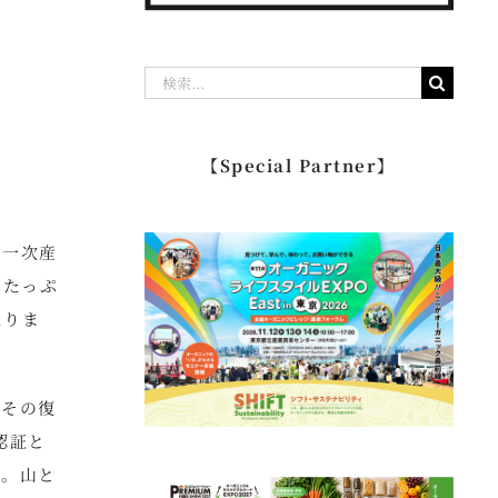
検
索
…
【Special Partner】
。一次産
をたっぷ
なりま
、その復
認証と
た。山と