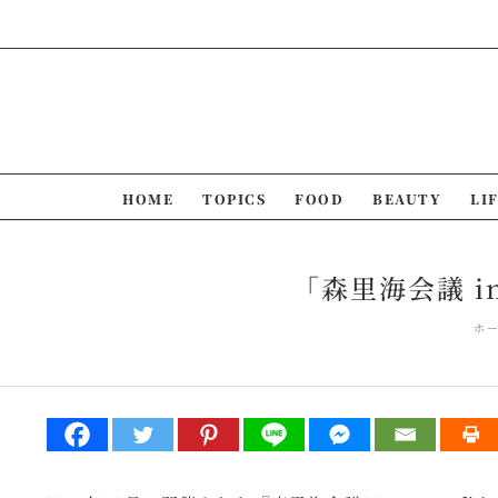
Skip
to
content
HOME
TOPICS
FOOD
BEAUTY
LI
「森里海会議 i
ホ