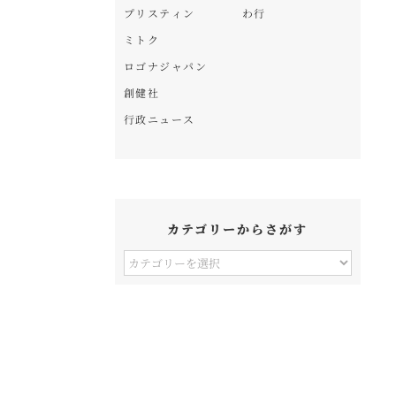
プリスティン
わ行
ミトク
ロゴナジャパン
創健社
行政ニュース
カテゴリーからさがす
カ
テ
ゴ
リ
ー
か