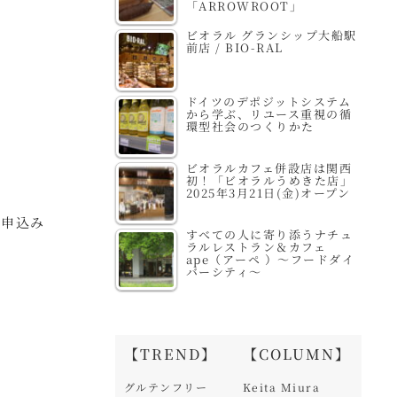
「ARROWROOT」
ビオラル グランシップ大船駅
前店 / BIO-RAL
ドイツのデポジットシステム
から学ぶ、リユース重視の循
環型社会のつくりかた
ビオラルカフェ併設店は関西
初！「ビオラルうめきた店」
2025年3月21日(金)オープン
お申込み
すべての人に寄り添うナチュ
ラルレストラン＆カフェ
ape（アーペ ）～フードダイ
バーシティ～
【TREND】
【COLUMN】
グルテンフリー
Keita Miura