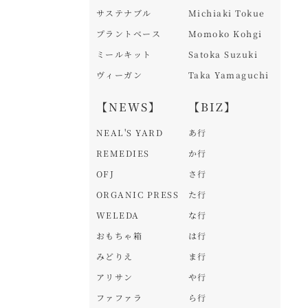
サステナブル
Michiaki Tokue
プラントベース
Momoko Kohgi
ミールキット
Satoka Suzuki
ヴィーガン
Taka Yamaguchi
【NEWS】
【BIZ】
NEAL'S YARD
あ行
REMEDIES
か行
OFJ
さ行
ORGANIC PRESS
た行
WELEDA
な行
おもちゃ箱
は行
みどりえ
ま行
アリサン
や行
ファファラ
ら行