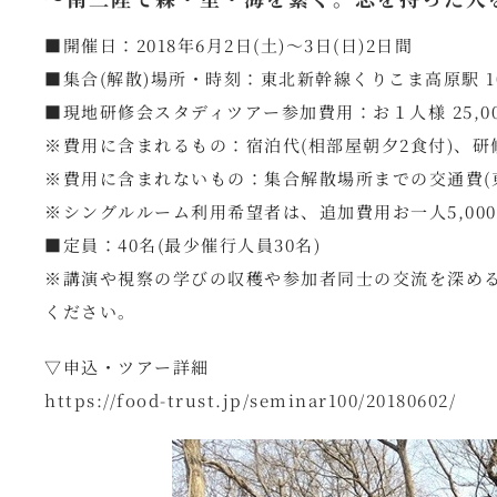
■開催日：2018年6月2日(土)～3日(日)2日間
■集合(解散)場所・時刻：東北新幹線くりこま高原駅 1
■現地研修会スタディツアー参加費用：お１人様 25,00
※費用に含まれるもの：宿泊代(相部屋朝夕2食付)、
※費用に含まれないもの：集合解散場所までの交通費(
※シングルルーム利用希望者は、追加費用お一人5,00
■定員：40名(最少催行人員30名)
※講演や視察の学びの収穫や参加者同士の交流を深め
ください。
▽申込・ツアー詳細
https://food-trust.jp/seminar100/20180602/