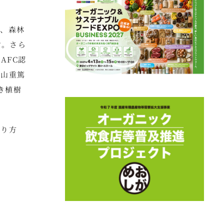
ね、森林
す。さら
AFC認
畠山重篤
き植樹
在り方