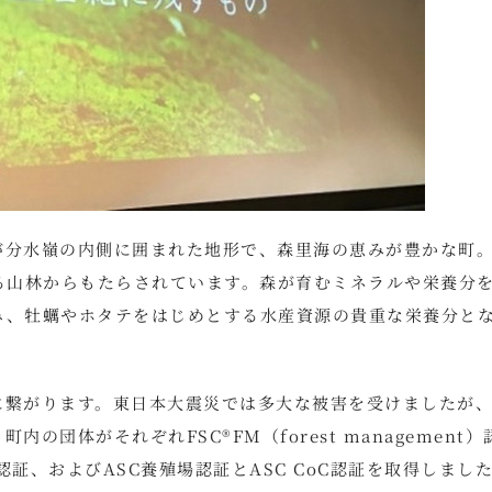
が分水嶺の内側に囲まれた地形で、森里海の恵みが豊かな町
る山林からもたらされています。森が育むミネラルや栄養分
み、牡蠣やホタテをはじめとする水産資源の貴重な栄養分と
に繋がります。東日本大震災では多大な被害を受けましたが
団体がそれぞれFSC®FM（forest management）
の管理)認証、およびASC養殖場認証とASC CoC認証を取得しまし