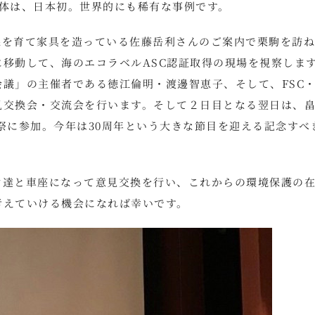
治体は、日本初。世界的にも稀有な事例です。
森を育て家具を造っている佐藤岳利さんのご案内で栗駒を訪
移動して、海のエコラベルASC認証取得の現場を視察しま
議」の主催者である徳江倫明・渡邊智恵子、そして、FSC・
見交換会・交流会を行います。そして２日目となる翌日は、
祭に参加。今年は30周年という大きな節目を迎える記念すべ
ン達と車座になって意見交換を行い、これからの環境保護の
考えていける機会になれば幸いです。