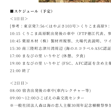
■スケジュール（予定）
＜1日目＞
[参考：東京発7:56＜はやぶさ103号＞くりこま高原9：
10:15 くりこま高原駅出発後の車中（FTP徳江代表
10:45 栗原木材（株）製材所視察、大場代表説明、ワ
15:30 南三陸町志津川湾周辺 (海のエコラベルASC認証
17:00 まなびの里 いりやど (休憩、夕食)
19:00 まなびの里 いりやど (FSC、AFC認証を含
21:00 終了
＜2日目＞
08:00 宿舎出発後の車中(車内レクチャー等)
09:00～12:00ひこばえの森交流センター
※一般社団法人森は海の恋人主催30周年記念植樹祭参