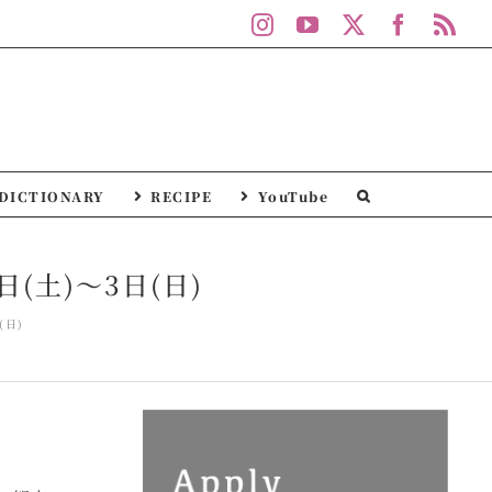
Instagram
YouTube
X
Facebo
Rs
DICTIONARY
RECIPE
YouTube
(土)～3日(日)
(日)