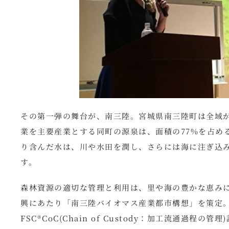
その第一弾の舞台が、南三陸。宮城県南三陸町は全域
業を主要産業とする同町の源泉は、面積の77%を占め
り含んだ水は、川や水田を潤し、さらには海に注ぎ込
す。
森林資源の適切な管理と利用は、里や海の豊かな恵み
興にあたり「南三陸バイオマス産業都市構想」を策定。町内の
FSC®CoC(Chain of Custody：加工流通過程