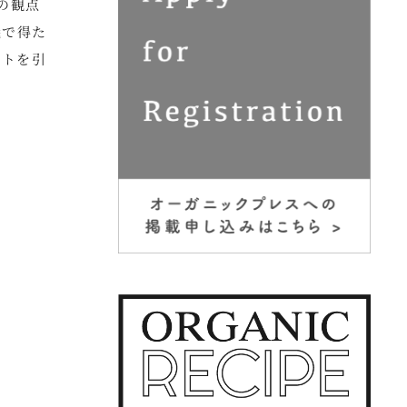
の観点
議で得た
ントを引