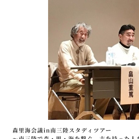
森里海会議in南三陸スタディツアー
～南三陸で森・里・海を繋ぐ。志を持った人を