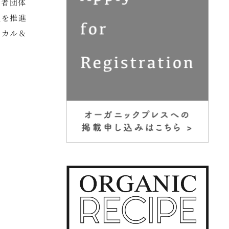
費者団体
組を推進
ーカル＆
。