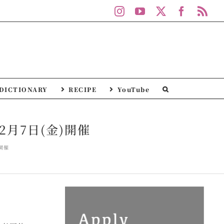
Instagram
YouTube
X
Facebo
Rs
DICTIONARY
RECIPE
YouTube
2月7日(金)開催
開催