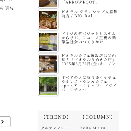
「ARROWROOT」
ら明ら
ビオラル グランシップ大船駅
前店 / BIO-RAL
ドイツのデポジットシステム
から学ぶ、リユース重視の循
環型社会のつくりかた
ビオラルカフェ併設店は関西
初！「ビオラルうめきた店」
2025年3月21日(金)オープン
すべての人に寄り添うナチュ
ラルレストラン＆カフェ
ape（アーペ ）～フードダイ
バーシティ～
【TREND】
【COLUMN】
グルテンフリー
Keita Miura