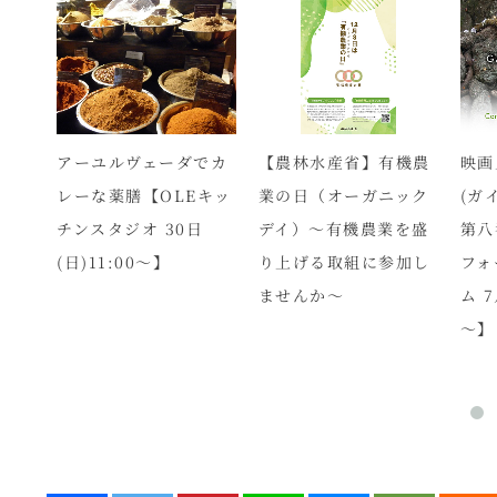
映画
ガニ
アーユルヴェーダでカ
【農林水産省】有機農
(ガ
ス」
レーな薬膳【OLEキッ
業の日（オーガニック
第八
金)・
チンスタジオ 30日
デイ）～有機農業を盛
フォ
日)開
(日)11:00～】
り上げる取組に参加し
ム 7
ませんか～
～】