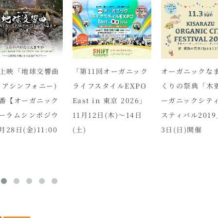
上映「地球交響曲
「第11回オーガニック
オーガニックな
イアシンフォニー)
ライフスタイルEXPO
くりの祭典「木
番【オーガニック
East in 東京 2026」
ーガニックシテ
ーラムシンポジウ
11月12日(木)～14日
スティバル2019
月28日(金)11:00
(土)
3日(日)開催