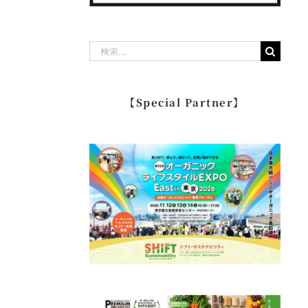
検
索
…
【Special Partner】