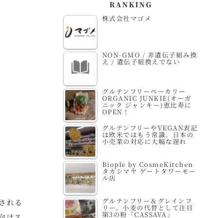
RANKING
株式会社マゴメ
NON-GMO / 非遺伝子組み換
え / 遺伝子組換えでない
グルテンフリーベーカリー
ORGANIC JUNKIE(オーガ
ニック ジャンキー)恵比寿に
OPEN！
グルテンフリーやVEGAN表記
は欧米ではもう常識。日本の
小売業の対応に大幅な遅れ
Biople by CosmeKitchen
タカシマヤ ゲートタワーモー
ル店
グルテンフリー＆グレインフ
催される
リー。小麦の代替として注目
第3の粉「CASSAVA」
向けス