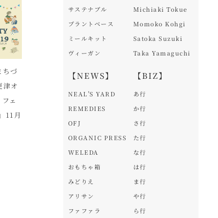
サステナブル
Michiaki Tokue
プラントベース
Momoko Kohgi
ミールキット
Satoka Suzuki
ヴィーガン
Taka Yamaguchi
まちづ
第2回「日本オーガニ
アーユルヴェーダでカ
【
【NEWS】
【BIZ】
更津オ
ックカンファレンス」
レーな薬膳【OLEキッ
業
NEAL'S YARD
あ行
ィフェ
2022年9月16日(金)・
チンスタジオ 30日
デ
REMEDIES
か行
」11月
17日(土)・18日(日)開
(日)11:00～】
り
OFJ
さ行
催
ま
ORGANIC PRESS
た行
WELEDA
な行
おもちゃ箱
は行
みどりえ
ま行
アリサン
や行
ファファラ
ら行