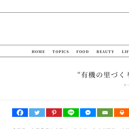
Skip
to
content
HOME
TOPICS
FOOD
BEAUTY
LI
“有機の里づくり
ホ