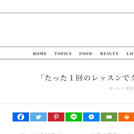
Skip
to
content
HOME
TOPICS
FOOD
BEAUTY
LI
「たった１回のレッスンでグ
ホーム
EVE