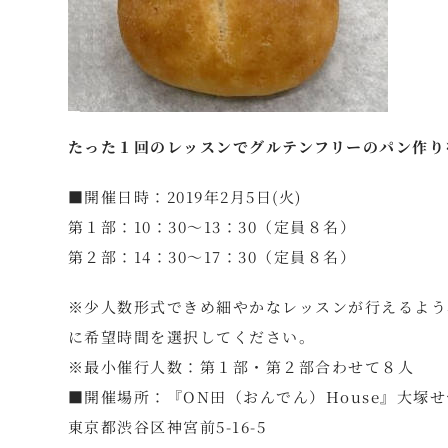
たった１回のレッスンでグルテンフリーのパン作り
■開催日時：2019年2月5日(火)
第１部：10：30～13：30（定員８名）
第２部：14：30～17：30（定員８名）
※少人数形式できめ細やかなレッスンが行えるよう
に希望時間を選択してください。
※最小催行人数：第１部・第２部合わせて８人
■開催場所：『ON田（おんでん）House』大塚
東京都渋谷区神宮前5-16-5