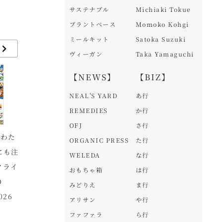
サステナブル
Michiaki Tokue
プラントベース
Momoko Kohgi
ミールキット
Satoka Suzuki
ヴィーガン
Taka Yamaguchi
【NEWS】
【BIZ】
NEAL'S YARD
あ行
REMEDIES
か行
OFJ
さ行
にわた
【農林水産省】オーガ
第2回公開講座「食育
自
ORGANIC PRESS
た行
にも注
ニックビレッジ全国集
で描くこの国のフード
ツ
WELEDA
な行
クライ
会の開催及び参加の募
ビジョン」2026年5月
房
おもちゃ箱
は行
O
集
16日（土）開催
固
みどりえ
ま行
026
き
アリサン
や行
ファファラ
ら行