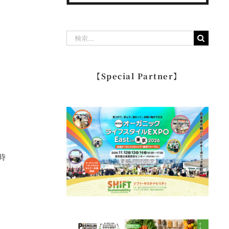
検
索
…
【Special Partner】
時