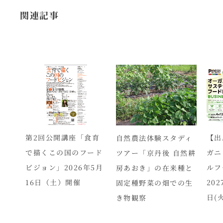
関連記事
ーガ
第2回公開講座「食育
【出
自然農法体験スタディ
国集
で描くこの国のフード
ガニ
ツアー「京丹後 自然耕
の募
ビジョン」2026年5月
ルフ
房あおき」の在来種と
16日（土）開催
202
固定種野菜の畑での生
日(火
き物観察