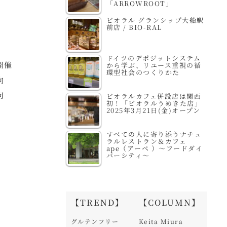
「ARROWROOT」
ビオラル グランシップ大船駅
前店 / BIO-RAL
ドイツのデポジットシステム
開催
から学ぶ、リユース重視の循
環型社会のつくりかた
向
何
ビオラルカフェ併設店は関西
初！「ビオラルうめきた店」
2025年3月21日(金)オープン
すべての人に寄り添うナチュ
ラルレストラン＆カフェ
ape（アーペ ）～フードダイ
バーシティ～
【TREND】
【COLUMN】
グルテンフリー
Keita Miura