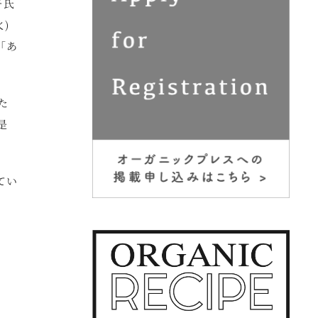
子氏
)
「あ
た
是
てい