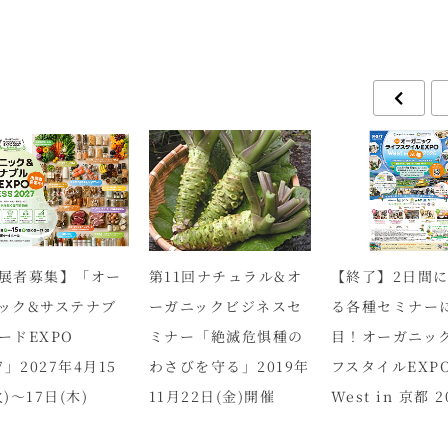
展者募集】「オー
第11回ナチュラル&オ
【終了】2日間
ック&サステナブ
ーガニックビジネスセ
る各種セミナー
ードEXPO
ミナー「絶滅危惧種の
目！オーガニッ
7」2027年4月15
わさびを守る」2019年
フスタイルEXP
)～17日(木)
11月22日(金)開催
West in 京都 2