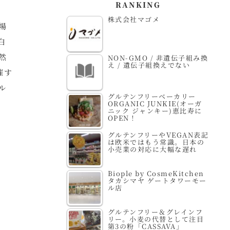
RANKING
株式会社マゴメ
場
白
然
NON-GMO / 非遺伝子組み換
え / 遺伝子組換えでない
催す
ル
グルテンフリーベーカリー
ORGANIC JUNKIE(オーガ
ニック ジャンキー)恵比寿に
OPEN！
グルテンフリーやVEGAN表記
は欧米ではもう常識。日本の
小売業の対応に大幅な遅れ
Biople by CosmeKitchen
タカシマヤ ゲートタワーモー
ル店
グルテンフリー＆グレインフ
リー。小麦の代替として注目
第3の粉「CASSAVA」