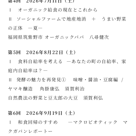
第4回 2026年7月11日（土）
Ⅰ オーガニック給食の現在とこれから
Ⅱ ソーシャルファームで地産地消 ＋ うまい野菜
の正体 ―夏―
福岡県筑紫野市 オーガニックパパ 八尋健次
第5回 2026年8月22日（土）
Ⅰ 食料自給率を考える ―あなたの町の自給率、家
庭内自給率は？―
Ⅱ 発酵の魅力を再発見① 味噌・醤油・豆腐編 /
ヤマキ醸造 角掛康弘 須賀利治
自然農法の野菜と豆太郎の大豆 須賀利弘
第6回 2026年9月19日（土）
Ⅰ 和食回帰のすすめ ―マクロビオティック マ
クガバンレポートー