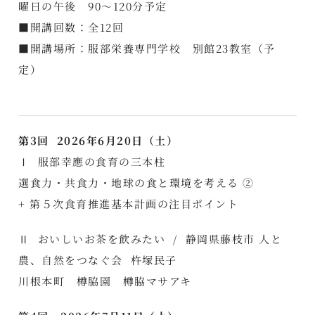
曜日の午後 90～120分予定
■開講回数：全12回
■開講場所：服部栄養専門学校 別館23教室（予
定）
第3回 2026年6月20日（土）
Ⅰ 服部幸應の食育の三本柱
選食力・共食力・地球の食と環境を考える ②
+ 第５次食育推進基本計画の注目ポイント
Ⅱ おいしいお茶を飲みたい / 静岡県藤枝市 人と
農、自然をつなぐ会 杵塚民子
川根本町 樽脇園 樽脇マサアキ