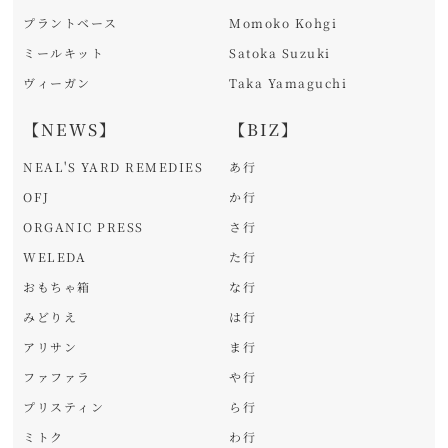
プラントベース
Momoko Kohgi
ミールキット
Satoka Suzuki
ヴィーガン
Taka Yamaguchi
【NEWS】
【BIZ】
NEAL'S YARD REMEDIES
あ行
OFJ
か行
ORGANIC PRESS
さ行
WELEDA
た行
おもちゃ箱
な行
みどりえ
は行
アリサン
ま行
ファファラ
や行
プリスティン
ら行
ミトク
わ行