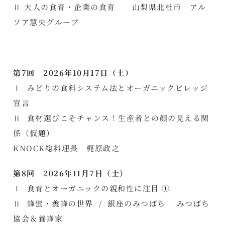
Ⅱ 大人の食育・企業の食育 山梨県北杜市 アル
ソア慧央グループ
第7回 2026
年10月17日（土）
Ⅰ みどりの食料システム法とオーガニックビレッジ
宣言
Ⅱ 食材選びこそチャンス！生産者との顔の見える関
係（仮題）
KNOCK総料理長 梶原政之
第8回 2026年11月7日（土）
Ⅰ 食育とオーガニックの親和性に注目 ①
Ⅱ 蜂蜜・養蜂の世界 / 銀座のみつばち みつばち
協会＆養蜂家