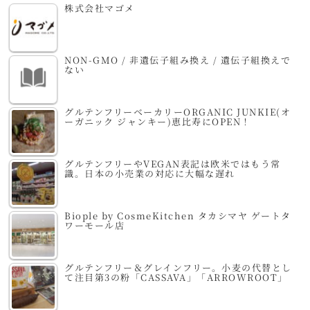
株式会社マゴメ
NON-GMO / 非遺伝子組み換え / 遺伝子組換えで
ない
グルテンフリーベーカリーORGANIC JUNKIE(オ
ーガニック ジャンキー)恵比寿にOPEN！
グルテンフリーやVEGAN表記は欧米ではもう常
識。日本の小売業の対応に大幅な遅れ
Biople by CosmeKitchen タカシマヤ ゲートタ
ワーモール店
グルテンフリー＆グレインフリー。小麦の代替とし
て注目第3の粉「CASSAVA」「ARROWROOT」