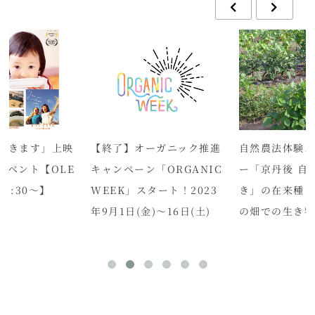
だきます」上映
【終了】オーガニック推進
自然農法体験ス
イベント【OLE
キャンペーン「ORGANIC
ー「京丹後 自
13:30～】
WEEK」スタート！2023
き」の在来種
年9月1日(金)～16日(土)
の畑での生き