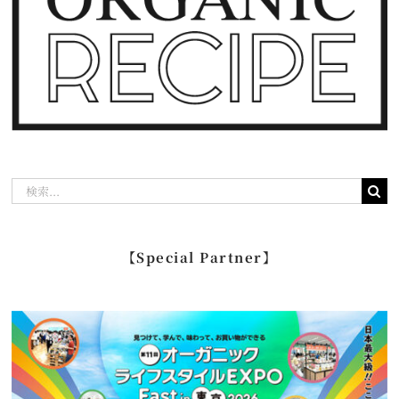
検
索
…
【Special Partner】