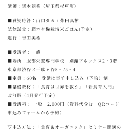
講師：網本朝香（埼玉県杉戸町）
■質疑応答：山口タカ / 柴田真祐
試飲試食：網本有機栽培米ごはん(予定）
進行：吉田美希
■受講者：一般
■場所：服部栄養専門学校 別館アネックス2・3階
東京都渋谷区千駄ヶ谷5‐25‐4
■定員：60名 受講は事前申し込み（予約）制
■基礎教材：「食育は世界を救う」「新食育入門」
改訂版（4月発行予定）
■受講料： 一般 2,000円（資料代含む QRコード
申込みフォームから予約）
▽申込方法：「食育＆オーガニック」セミナー開講の