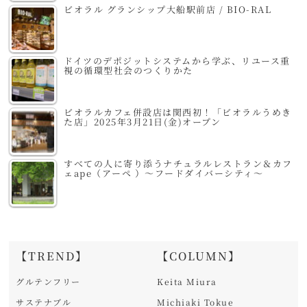
ビオラル グランシップ大船駅前店 / BIO-RAL
ドイツのデポジットシステムから学ぶ、リユース重
視の循環型社会のつくりかた
ビオラルカフェ併設店は関西初！「ビオラルうめき
た店」2025年3月21日(金)オープン
すべての人に寄り添うナチュラルレストラン＆カフ
ェape（アーペ ）～フードダイバーシティ～
【TREND】
【COLUMN】
グルテンフリー
Keita Miura
サステナブル
Michiaki Tokue