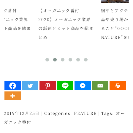
ック番付
【オーガニック番付
宿泊とアクティ
オーガニック業界
2020】オーガニック業界
品や売り場か
ット商品を総ま
の話題とヒット商品を総ま
るごと“GOOD
とめ
NATURE”を
2019年12月25日
|
Categories:
FEATURE
|
Tags:
オー
ガニック番付