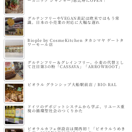
ーガニック ジャンキー)恵比寿にOPEN！
グルテンフリーやVEGAN表記は欧米ではもう常
識。日本の小売業の対応に大幅な遅れ
Biople by CosmeKitchen タカシマヤ ゲートタ
ワーモール店
グルテンフリー＆グレインフリー。小麦の代替とし
て注目第3の粉「CASSAVA」「ARROWROOT」
ビオラル グランシップ大船駅前店 / BIO-RAL
ドイツのデポジットシステムから学ぶ、リユース重
視の循環型社会のつくりかた
ビオラルカフェ併設店は関西初！「ビオラルうめき