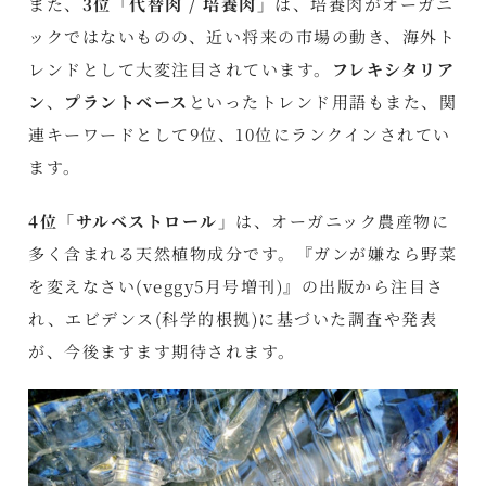
また、
3位「代替肉 / 培養肉」
は、培養肉がオーガニ
ックではないものの、近い将来の市場の動き、海外ト
レンドとして大変注目されています。
フレキシタリア
ン
、
プラントベース
といったトレンド用語もまた、関
連キーワードとして9位、10位にランクインされてい
ます。
4位「サルベストロール」
は、オーガニック農産物に
多く含まれる天然植物成分です。『ガンが嫌なら野菜
を変えなさい(veggy5月号増刊)』の出版から注目さ
れ、エビデンス(科学的根拠)に基づいた調査や発表
が、今後ますます期待されます。