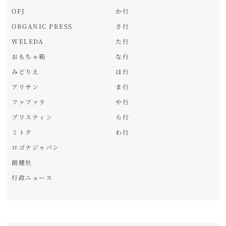
OFJ
か行
ORGANIC PRESS
さ行
WELEDA
た行
おもちゃ箱
な行
みどりえ
は行
アリサン
ま行
ファファラ
や行
プリスティン
ら行
ミトク
わ行
ロゴナジャパン
創健社
行政ニュース