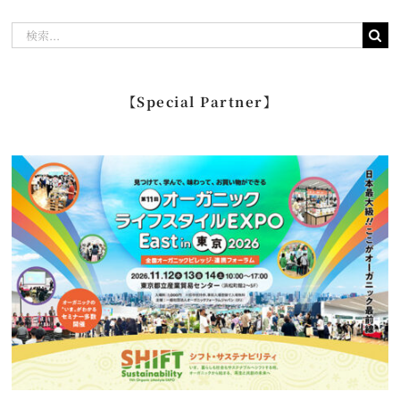
検
索
…
【Special Partner】