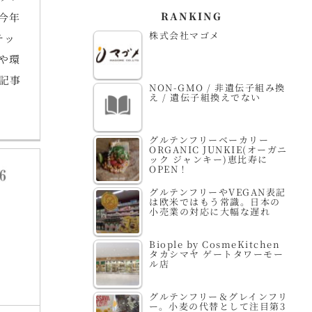
RANKING
今年
株式会社マゴメ
チッ
や環
記事
NON-GMO / 非遺伝子組み換
え / 遺伝子組換えでない
グルテンフリーベーカリー
ORGANIC JUNKIE(オーガニ
ック ジャンキー)恵比寿に
OPEN！
グルテンフリーやVEGAN表記
は欧米ではもう常識。日本の
小売業の対応に大幅な遅れ
Biople by CosmeKitchen
タカシマヤ ゲートタワーモー
ル店
グルテンフリー＆グレインフリ
ー。小麦の代替として注目第3