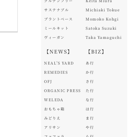
グルテンフリー
Keita Miura
サステナブル
Michiaki Tokue
プラントベース
Momoko Kohgi
ミールキット
Satoka Suzuki
ヴィーガン
Taka Yamaguchi
【NEWS】
【BIZ】
NEAL'S YARD
あ行
REMEDIES
か行
OFJ
さ行
ORGANIC PRESS
た行
WELEDA
な行
おもちゃ箱
は行
みどりえ
ま行
アリサン
や行
ファファラ
ら行