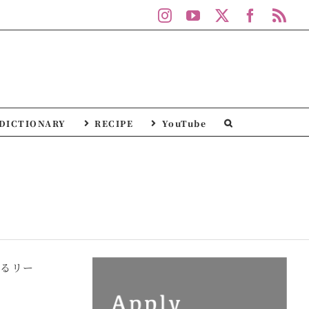
Instagram
YouTube
X
Facebo
Rs
DICTIONARY
RECIPE
YouTube
よるリー