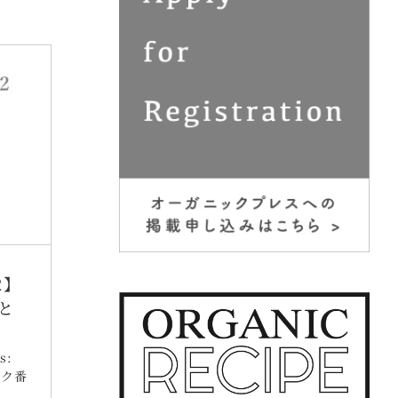
2】
と
s:
ック番