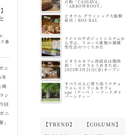
の粉「CASSAVA」
「ARROWROOT」
6】
ビオラル グランシップ大船駅
と
前店 / BIO-RAL
s:
ドイツのデポジットシステムか
ック番
ら学ぶ、リユース重視の循環
型社会のつくりかた
ビオラルカフェ併設店は関西
初！「ビオラルうめきた店」
ガニ
2025年3月21日(金)オープン
6年
すべての人に寄り添うナチュ
た商
ラルレストラン＆カフェ
ape（アーペ ）～フードダイ
ラン
バーシティ～
今回
ガニ
催」
【TREND】
【COLUMN】