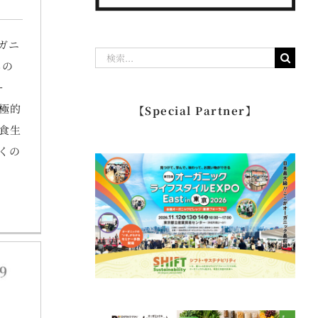
ガニ
検
年の
索
ー
…
極的
【Special Partner】
食生
くの