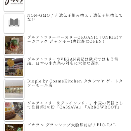
NON-GMO / 非遺伝子組み換え / 遺伝子組換えで
ない
グルテンフリーベーカリーORGANIC JUNKIE(オ
ーガニック ジャンキー)恵比寿にOPEN！
グルテンフリーやVEGAN表記は欧米ではもう常
識。日本の小売業の対応に大幅な遅れ
Biople by CosmeKitchen タカシマヤ ゲートタ
ワーモール店
グルテンフリー＆グレインフリー。小麦の代替とし
て注目第3の粉「CASSAVA」「ARROWROOT」
ビオラル グランシップ大船駅前店 / BIO-RAL