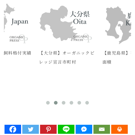
機飼料格付実績
【大分県】オーガニックビ
【鹿児島県】有
度)
レッジ宣言市町村
面積