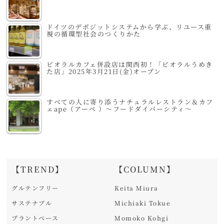
ドイツのデポジットシステムから学ぶ、リユース重
視の循環型社会のつくりかた
ビオラルカフェ併設店は関西初！「ビオラルうめき
た店」2025年3月21日(金)オープン
すべての人に寄り添うナチュラルレストラン＆カフ
ェape（アーペ ）～フードダイバーシティ～
【TREND】
【COLUMN】
グルテンフリー
Keita Miura
サステナブル
Michiaki Tokue
プラントベース
Momoko Kohgi