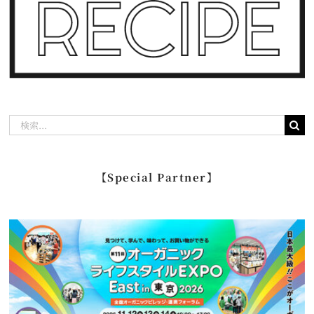
検
索
…
【Special Partner】