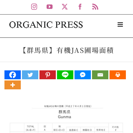
Skip
Instagram
YouTube
X
Facebook
Rss
to
content
【群馬県】有機JAS圃場面積