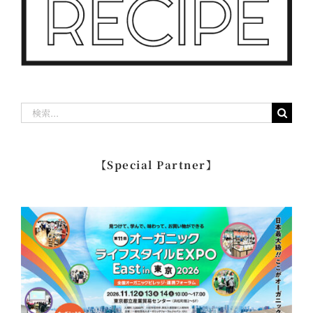
検
索
…
【Special Partner】