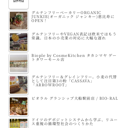
グルテンフリーベーカリーORGANIC
JUNKIE(オーガニック ジャンキー)恵比寿に
OPEN！
グルテンフリーやVEGAN表記は欧米ではもう
常識。日本の小売業の対応に大幅な遅れ
Biople by CosmeKitchen タカシマヤ ゲー
トタワーモール店
グルテンフリー＆グレインフリー。小麦の代替
として注目第3の粉「CASSAVA」
「ARROWROOT」
ビオラル グランシップ大船駅前店 / BIO-RAL
ドイツのデポジットシステムから学ぶ、リユー
ス重視の循環型社会のつくりかた