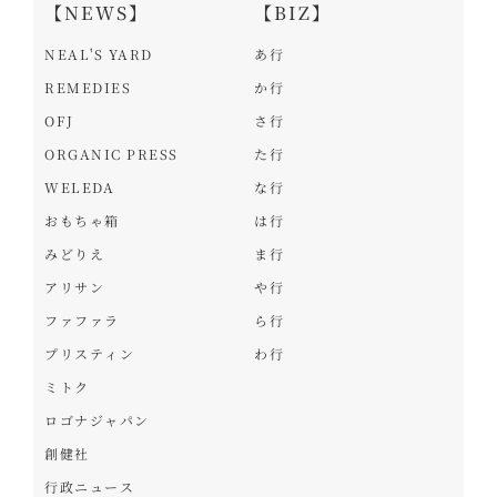
【NEWS】
【BIZ】
NEAL'S YARD
あ行
REMEDIES
か行
OFJ
さ行
ORGANIC PRESS
た行
WELEDA
な行
おもちゃ箱
は行
みどりえ
ま行
アリサン
や行
ファファラ
ら行
プリスティン
わ行
ミトク
ロゴナジャパン
創健社
行政ニュース