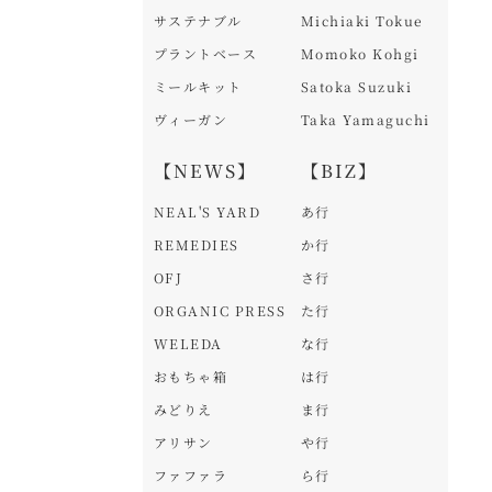
サステナブル
Michiaki Tokue
プラントベース
Momoko Kohgi
ミールキット
Satoka Suzuki
ヴィーガン
Taka Yamaguchi
【NEWS】
【BIZ】
NEAL'S YARD
あ行
REMEDIES
か行
OFJ
さ行
ORGANIC PRESS
た行
WELEDA
な行
おもちゃ箱
は行
みどりえ
ま行
アリサン
や行
ファファラ
ら行