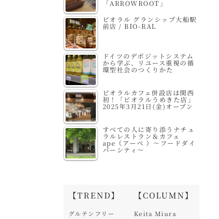
「ARROWROOT」
ビオラル グランシップ大船駅
前店 / BIO-RAL
ドイツのデポジットシステム
から学ぶ、リユース重視の循
環型社会のつくりかた
ビオラルカフェ併設店は関西
初！「ビオラルうめきた店」
2025年3月21日(金)オープン
すべての人に寄り添うナチュ
ラルレストラン＆カフェ
ape（アーペ ）～フードダイ
バーシティ～
【TREND】
【COLUMN】
グルテンフリー
Keita Miura