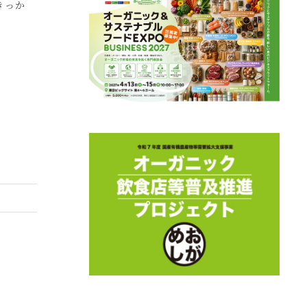
きっか
「(ARTISAN)
1
FARMERS MARKET
KAWAGUCHI」