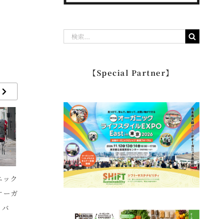
検
索
…
【Special Partner】
ニック
ビューローベリタスジ
有機農家と地元を繋
出
オーガ
ャパン株式会社
ぐ。川口市領家地区活
回
ィバ
性化イベント
ー