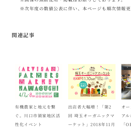
※次年度の数値公表に伴い、本ページも順次情報更
関連記事
スジ
有機農家と地元を繋
出店者大幅増！「第2
オー
ぐ。川口市領家地区活
回 埼玉オーガニックマ
アル
性化イベント
ーケット」2018年11月
「O