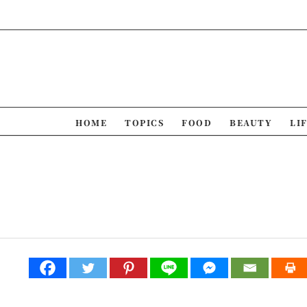
Skip
to
content
HOME
TOPICS
FOOD
BEAUTY
LI