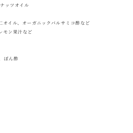
コナッツオイル
亜麻仁オイル、オーガニックバルサミコ酢など
クレモン果汁など
グ、ぽん酢