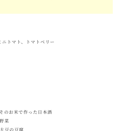
たミニトマト、トマトベリー
米、そのお米で作った日本酒
の野菜
産大豆の豆腐