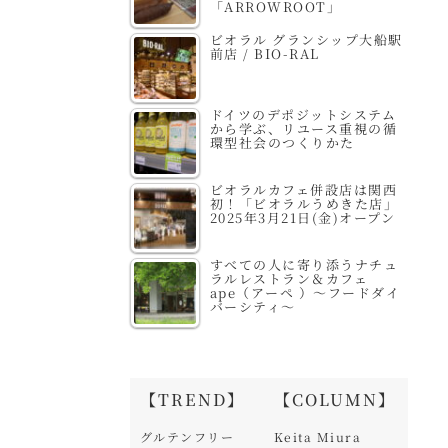
「ARROWROOT」
ビオラル グランシップ大船駅
前店 / BIO-RAL
ドイツのデポジットシステム
から学ぶ、リユース重視の循
環型社会のつくりかた
ビオラルカフェ併設店は関西
初！「ビオラルうめきた店」
2025年3月21日(金)オープン
すべての人に寄り添うナチュ
ラルレストラン＆カフェ
ape（アーペ ）～フードダイ
バーシティ～
【TREND】
【COLUMN】
グルテンフリー
Keita Miura