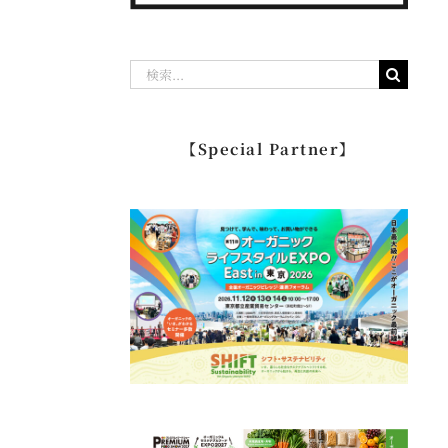
検
索
…
【Special Partner】