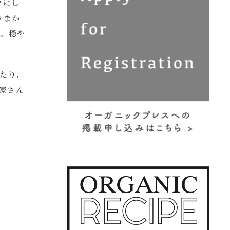
マにし
さまか
す。穏や
たり、
家さん