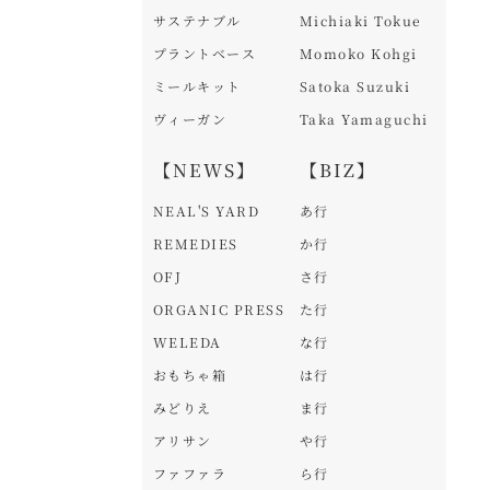
サステナブル
Michiaki Tokue
プラントベース
Momoko Kohgi
ミールキット
Satoka Suzuki
ヴィーガン
Taka Yamaguchi
【NEWS】
【BIZ】
NEAL'S YARD
あ行
REMEDIES
か行
OFJ
さ行
ORGANIC PRESS
た行
WELEDA
な行
おもちゃ箱
は行
みどりえ
ま行
アリサン
や行
ファファラ
ら行