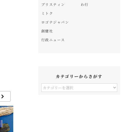
プリスティン
わ行
ミトク
ロゴナジャパン
創健社
行政ニュース
カテゴリーからさがす
カ
テ
ゴ
リ
ー
か