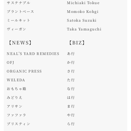
サステナブル
Michiaki Tokue
プラントベース
Momoko Kohgi
ミールキット
Satoka Suzuki
ヴィーガン
Taka Yamaguchi
【NEWS】
【BIZ】
NEAL'S YARD REMEDIES
あ行
OFJ
か行
ORGANIC PRESS
さ行
WELEDA
た行
おもちゃ箱
な行
みどりえ
は行
アリサン
ま行
ファファラ
や行
プリスティン
ら行