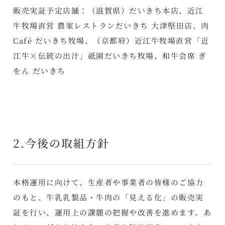
販売実証予定店舗：（滋賀県）だいきち本店、近江
牛牧場直営 農家レストランだいきち 大津堅田店、肉
Café だいきち牧場、（京都府）近江牛牧場直営「近
江牛×伝統の出汁」祇園だいきち牧場、和牛会席 ぎ
をん だいきち
2.今後の取組方針
本格運用に向けて、生産者や事業者の皆様のご協力
のもと、牛乳乳製品・牛肉の「見える化」の販売実
証を行い、運用上の課題の把握や改善を進めます。あ