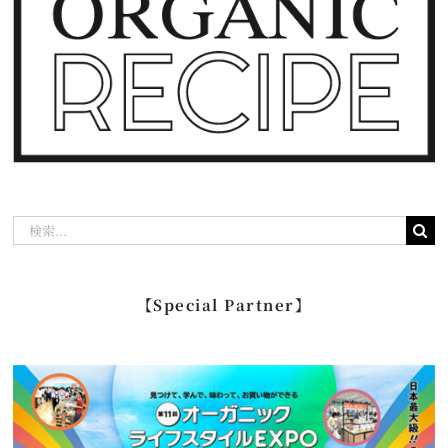
検
索
…
【Special Partner】