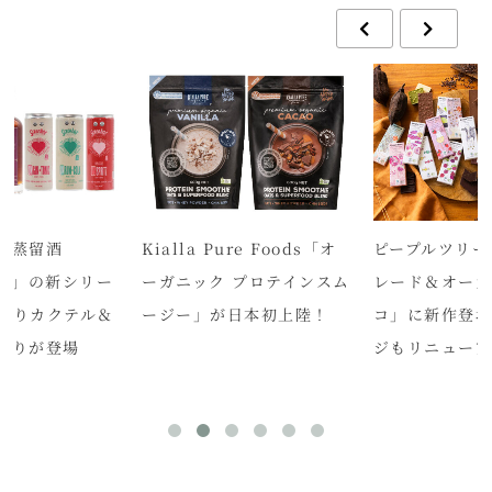
ク蒸留酒
Kialla Pure Foods「オ
ピープルツリー
bar」の新シリー
ーガニック プロテインスム
レード＆オーガ
入りカクテル＆
ージー」が日本初上陸！
コ」に新作登
入りが登場
ジもリニューア