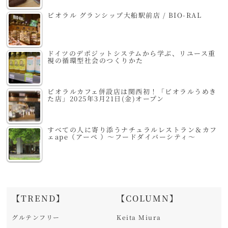
ビオラル グランシップ大船駅前店 / BIO-RAL
ドイツのデポジットシステムから学ぶ、リユース重
視の循環型社会のつくりかた
ビオラルカフェ併設店は関西初！「ビオラルうめき
た店」2025年3月21日(金)オープン
すべての人に寄り添うナチュラルレストラン＆カフ
ェape（アーペ ）～フードダイバーシティ～
【TREND】
【COLUMN】
グルテンフリー
Keita Miura