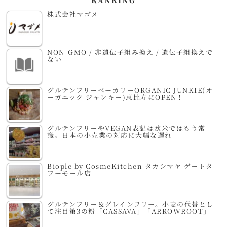
株式会社マゴメ
NON-GMO / 非遺伝子組み換え / 遺伝子組換えで
ない
グルテンフリーベーカリーORGANIC JUNKIE(オ
ーガニック ジャンキー)恵比寿にOPEN！
グルテンフリーやVEGAN表記は欧米ではもう常
識。日本の小売業の対応に大幅な遅れ
Biople by CosmeKitchen タカシマヤ ゲートタ
ワーモール店
グルテンフリー＆グレインフリー。小麦の代替とし
て注目第3の粉「CASSAVA」「ARROWROOT」