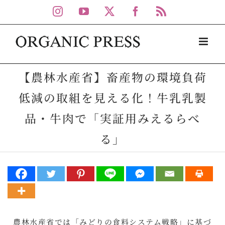
Skip
Instagram
YouTube
X
Facebook
Rss
to
content
【農林水産省】畜産物の環境負荷
低減の取組を見える化！牛乳乳製
品・牛肉で「実証用みえるらべ
る」
農林水産省では「みどりの食料システム戦略」に基づ