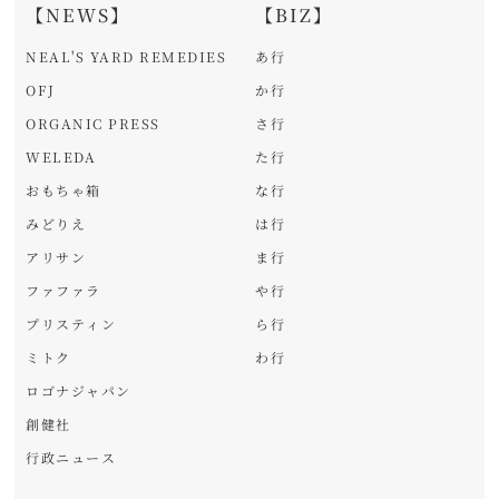
【NEWS】
【BIZ】
NEAL'S YARD REMEDIES
あ行
OFJ
か行
ORGANIC PRESS
さ行
WELEDA
た行
おもちゃ箱
な行
みどりえ
は行
アリサン
ま行
ファファラ
や行
プリスティン
ら行
ミトク
わ行
ロゴナジャパン
創健社
行政ニュース