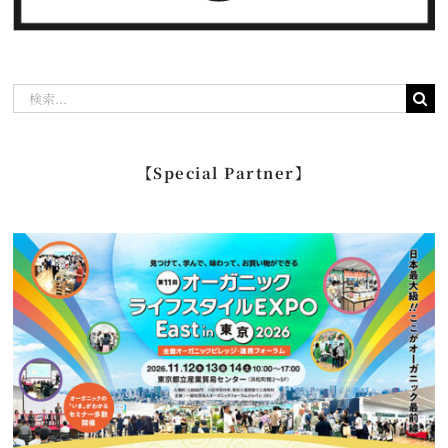
検
索
…
【Special Partner】