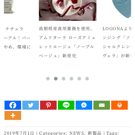
島根県産食用薔薇を使用。
LOGONAよ
ン ナチュラ
アムリターラ ローズアミュ
ンジング「ソリ
ューアル！パー
レットルージュ「ノーブル
シャルクレンザ
をやめ、環境に
ベージュ」新発売
ヴェラ」が新発
2019年7月1日
|
Categories:
NEWS
,
新製品
|
Tags: