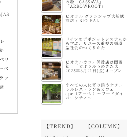
:
の粉「CASSAVA」
「ARROWROOT」
JAS
ビオラル グランシップ大船駅
前店 / BIO-RAL
ドイツのデポジットシステムか
セレ
ら学ぶ、リユース重視の循環
型社会のつくりかた
か
ベリ
ビオラルカフェ併設店は関西
初！「ビオラルうめきた店」
ーベ
2025年3月21日(金)オープン
ラッ
すべての人に寄り添うナチュ
発
ラルレストラン＆カフェ
ape（アーペ ）～フードダイ
バーシティ～
【TREND】
【COLUMN】