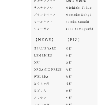
グルテンフリー
Keita Miura
サステナブル
Michiaki Tokue
プラントベース
Momoko Kohgi
ミールキット
Satoka Suzuki
ヴィーガン
Taka Yamaguchi
【NEWS】
【BIZ】
NEAL'S YARD
あ行
REMEDIES
か行
OFJ
さ行
ORGANIC PRESS
た行
WELEDA
な行
おもちゃ箱
は行
みどりえ
ま行
アリサン
や行
ファファラ
ら行