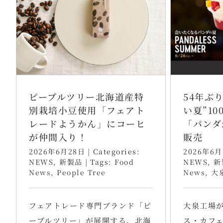
ピープルツリー北海道産特
54年ぶ
別栽培小豆使用「フェアト
い夏”1
レードようかん」にコーヒ
「パンダ
が仲間入り！
販売
2026年6月28日
|
Categories:
2026年6月
NEWS
,
新製品
|
Tags:
Food
NEWS
,
新
News
,
People Tree
News
,
大
フェアトレード専門ブランド「ピ
大泉工場
ープルツリー」が展開する、北海
ス・カフェ