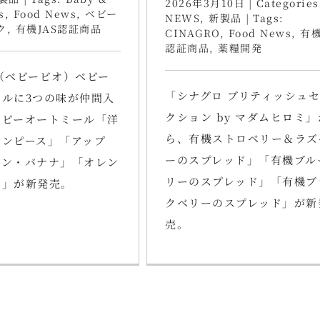
2026年3月10日
|
Categories
s
,
Food News
,
ベビー
NEWS
,
新製品
|
Tags:
ク
,
有機JAS認証商品
CINAGRO
,
Food News
,
有機
認証商品
,
薬糧開発
io（ベビービオ）ベビー
「シナグロ ブリティッシュ
ールに3つの味が仲間入
クション by マダムヒロミ」
ベビーオートミール「洋
ら、有機ストロベリー＆ラズ
リンピース」「アップ
ーのスプレッド」「有機ブル
ーン・バナナ」「オレン
リーのスプレッド」「有機ブ
ナ」が新発売。
クベリーのスプレッド」が新
売。