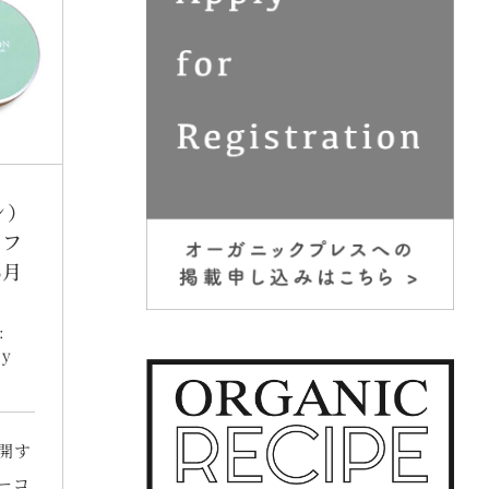
ン）
 フ
6月
:
ty
開す
ーコ