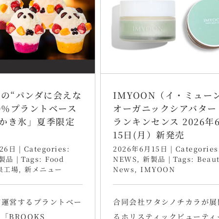
りの“パンダに会えな
IMYOON（イ・ミュー
00％プラントベース
オーガニックシアバター
かき氷」夏季限定
ランキンセンス 2026年
15日(月）新発売
26日
|
Categories:
2026年6月15日
|
Categories
製品
|
Tags:
Food
NEWS
,
新製品
|
Tags:
Beau
泉工場
,
新メニュー
News
,
IMYOON
が運営するプラントベー
合同会社ワタシノチカラが展
「BROOKS
るホリスティックビューティ