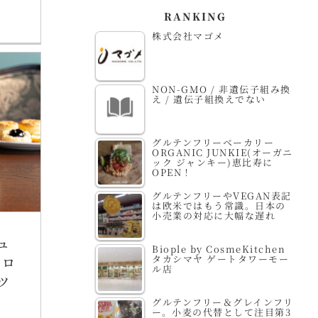
RANKING
株式会社マゴメ
NON-GMO / 非遺伝子組み換
え / 遺伝子組換えでない
グルテンフリーベーカリー
ORGANIC JUNKIE(オーガニ
ック ジャンキー)恵比寿に
OPEN！
グルテンフリーやVEGAN表記
は欧米ではもう常識。日本の
小売業の対応に大幅な遅れ
ュ
Biople by CosmeKitchen
タカシマヤ ゲートタワーモー
ヒロ
ル店
ツ
グルテンフリー＆グレインフリ
ー。小麦の代替として注目第3