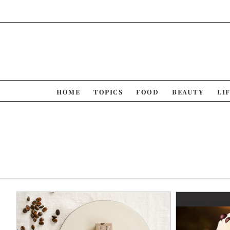
Skip
to
content
HOME
TOPICS
FOOD
BEAUTY
LI