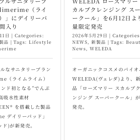
ブルサニタリーブ
WELEDA ローズマリー
imerime（ライ
カルプクレンジング ス
）」にデイリーパ
ークール」を6月12日よ
間入り
量限定発売
11日
|
Categories:
2026年5月29日
|
Categories
製品
|
Tags:
Lifestyle
NEWS
,
新製品
|
Tags:
Beau
merime
News
,
WELEDA
ブルなサニタリーブラン
オーガニックコスメのパイオ
rime（ライムライム）
WELEDA(ヴェレダ)より、
ンド初となる“でんぷ
品「ローズマリー スカルプ
高吸水性素材
ンジング スーパークール」
EEN®︎ を搭載した製品
発売。
ime デイリーパッド」
ッド)が新発売。