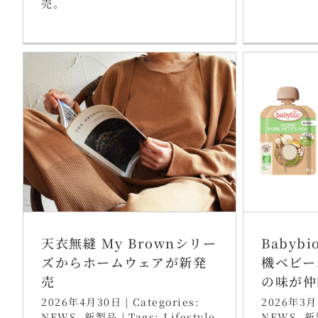
売。
天衣無縫 My Brownシリー
Babyb
ズからホームウェアが新発
機ベビー
売
の味が仲
2026年4月30日
|
Categories:
2026年3月
NEWS
,
新製品
|
Tags:
Lifestyle
NEWS
,
新