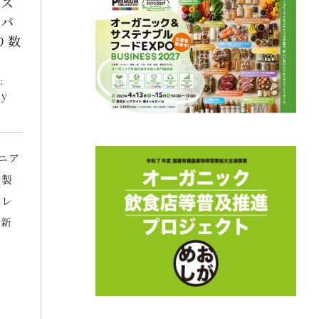
 ス
ーパ
り数
:
ty
ニア
新製
クレ
が新