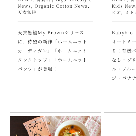
News
,
Organic Cotton News
,
Kids New
天衣無縫
ビオ
,
ミト
天衣無縫My Brownシリーズ
Babyb
に、待望の新作「ホームニット
オートミ
カーディガン」「ホームニット
り！有機
タンクトップ」「ホームニット
なし・グ
パンツ」が登場！
ル・プル
ジ・バナ