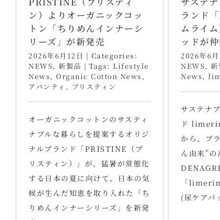
PRISTINE（プリスティ
サステナ
ン）よりオーガニックコッ
ランド「l
トン「ちりめんインナーシ
ムライム
リーズ」が新発売
ッドが仲
2026年6月12日
|
Categories:
2026年6月
NEWS
,
新製品
|
Tags:
Lifestyle
NEWS
,
新
News
,
Organic Cotton News
,
News
,
li
アバンティ
,
プリスティン
サステナ
オーガニックコットンのサスティ
ド lime
ナブルな暮らしを提案するオリジ
から、ブラ
ナルブランド「PRISTINE（プ
ん由来”の
リスティン）」が、猛暑が常態化
DENAGR
する日本の夏に向けて、日本の気
「limer
候が生んだ知恵を取り入れた「ち
(尿ケアパ
りめんインナーシリーズ」を新発