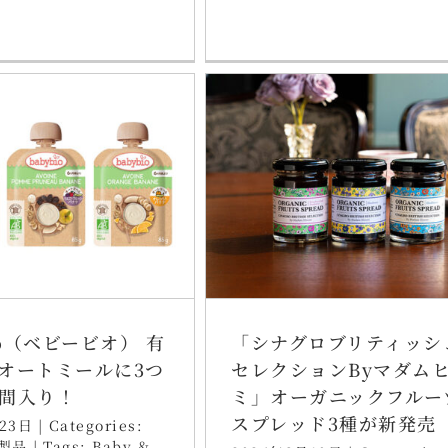
io（ベビービオ） 有
「シナグロブリティッシ
オートミールに3つ
セレクションByマダム
間入り！
ミ」オーガニックフルー
スプレッド3種が新発売
23日
|
Categories:
製品
|
Tags:
Baby &