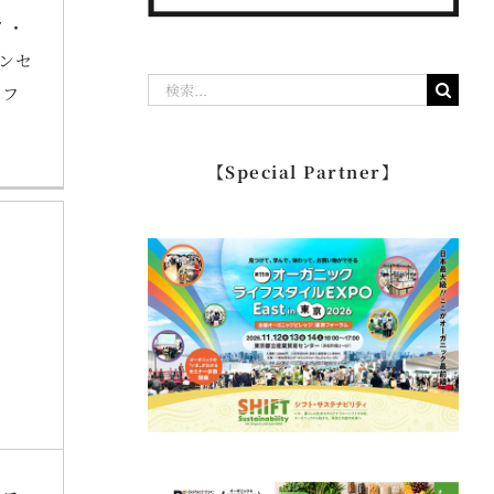
イ・
ンセ
検
 フ
索
…
【Special Partner】