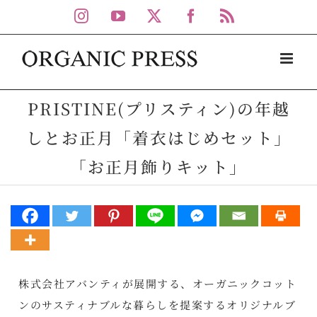
Skip
Instagram
YouTube
X
Facebook
Rss
to
content
PRISTINE(プリスティン)の年越
しとお正月「着衣はじめセット」
「お正月飾りキット」
株式会社アバンティが展開する、オーガニックコット
ンのサスティナブルな暮らしを提案するオリジナルブ