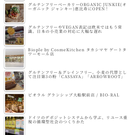
グルテンフリーベーカリーORGANIC JUNKIE(オ
ーガニック ジャンキー)恵比寿にOPEN！
グルテンフリーやVEGAN表記は欧米ではもう常
識。日本の小売業の対応に大幅な遅れ
Biople by CosmeKitchen タカシマヤ ゲートタ
ワーモール店
グルテンフリー＆グレインフリー。小麦の代替とし
て注目第3の粉「CASSAVA」「ARROWROOT」
ビオラル グランシップ大船駅前店 / BIO-RAL
ドイツのデポジットシステムから学ぶ、リユース重
視の循環型社会のつくりかた