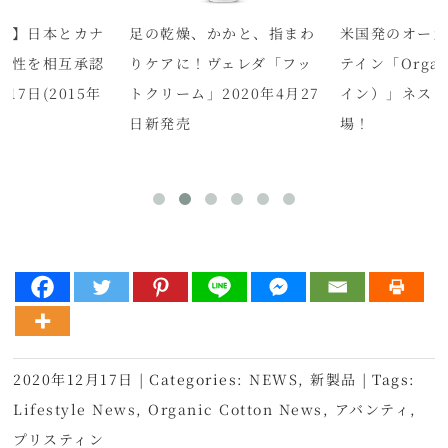
省】日本とカナ
足の乾燥、かかと、指まわ
米国発のオーガ
等性を相互承認
りケアに！ヴェレダ「フッ
テイン「Orga
17日(2015年
トクリーム」2020年4月27
イン）」ネス
日新発売
場！
2020年12月17日
|
Categories:
NEWS
,
新製品
|
Tags:
Lifestyle News
,
Organic Cotton News
,
アバンティ
,
プリスティン