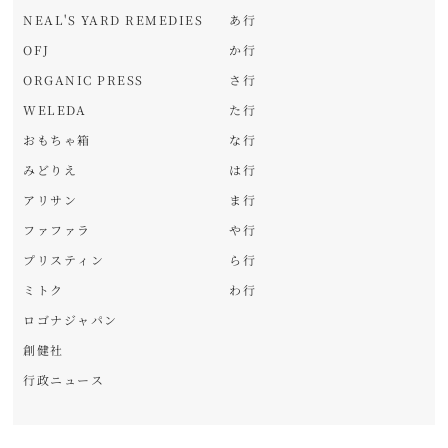
NEAL'S YARD REMEDIES
あ行
OFJ
か行
ORGANIC PRESS
さ行
WELEDA
た行
おもちゃ箱
な行
みどりえ
は行
アリサン
ま行
ファファラ
や行
プリスティン
ら行
ミトク
わ行
ロゴナジャパン
創健社
行政ニュース