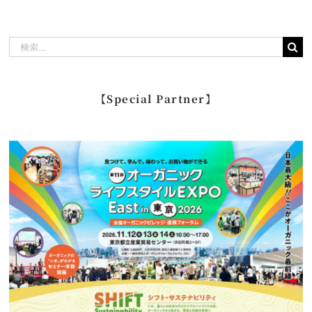
検
索
…
【Special Partner】