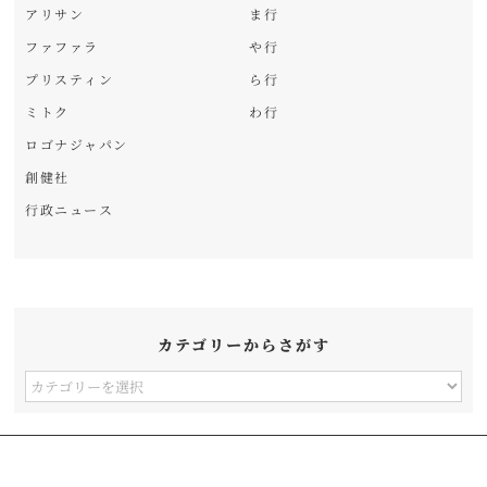
アリサン
ま行
ファファラ
や行
プリスティン
ら行
ミトク
わ行
ロゴナジャパン
創健社
行政ニュース
カテゴリーからさがす
カ
テ
ゴ
リ