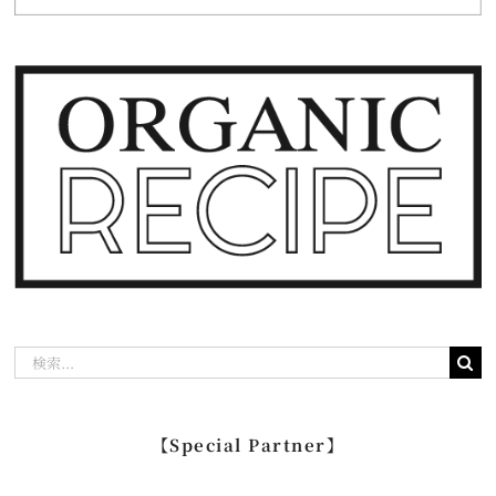
検
索
…
【Special Partner】