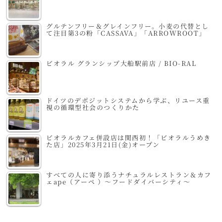
グルテンフリー＆グレインフリー。小麦の代替とし
て注目第3の粉「CASSAVA」「ARROWROOT」
ビオラル グランシップ大船駅前店 / BIO-RAL
ドイツのデポジットシステムから学ぶ、リユース重
視の循環型社会のつくりかた
ビオラルカフェ併設店は関西初！「ビオラルうめき
た店」2025年3月21日(金)オープン
すべての人に寄り添うナチュラルレストラン＆カフ
ェape（アーペ ）～フードダイバーシティ～