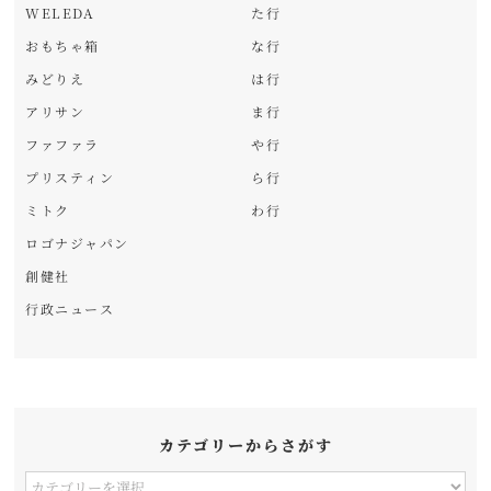
WELEDA
た行
おもちゃ箱
な行
みどりえ
は行
アリサン
ま行
ファファラ
や行
プリスティン
ら行
ミトク
わ行
ロゴナジャパン
創健社
行政ニュース
カテゴリーからさがす
カ