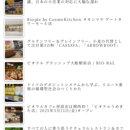
識。日本の小売業の対応に大幅な遅れ
Biople by CosmeKitchen タカシマヤ ゲートタ
ワーモール店
グルテンフリー＆グレインフリー。小麦の代替とし
て注目第3の粉「CASSAVA」「ARROWROOT」
ビオラル グランシップ大船駅前店 / BIO-RAL
ドイツのデポジットシステムから学ぶ、リユース重
視の循環型社会のつくりかた
ビオラルカフェ併設店は関西初！「ビオラルうめき
た店」2025年3月21日(金)オープン
すべての人に寄り添うナチュラルレストラン＆カフ