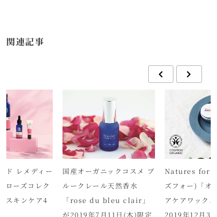
関連記事
ード レメディー
国産オーガニックコスメ ブ
Natures fo
ドローズコレク
ルークレール天然香水
ズフォー)「オ
らスキンケア4
「rose du bleu clair」
アケアワックス
が2019年7月11日(木)限定
2019年12月3