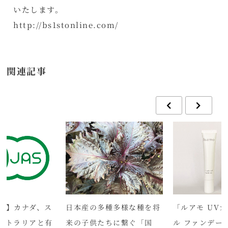
いたします。
http://bs1stonline.com/
関連記事
省】カナダ、ス
日本産の多種多様な種を将
「ルアモ UV
ストラリアと有
来の子供たちに繋ぐ「国
ル ファンデー