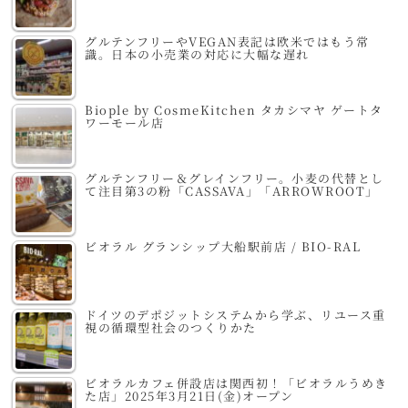
グルテンフリーやVEGAN表記は欧米ではもう常
識。日本の小売業の対応に大幅な遅れ
Biople by CosmeKitchen タカシマヤ ゲートタ
ワーモール店
グルテンフリー＆グレインフリー。小麦の代替とし
て注目第3の粉「CASSAVA」「ARROWROOT」
ビオラル グランシップ大船駅前店 / BIO-RAL
ドイツのデポジットシステムから学ぶ、リユース重
視の循環型社会のつくりかた
ビオラルカフェ併設店は関西初！「ビオラルうめき
た店」2025年3月21日(金)オープン