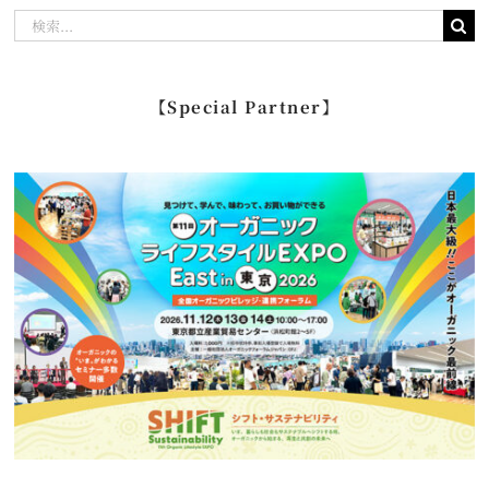
検
索
…
【Special Partner】