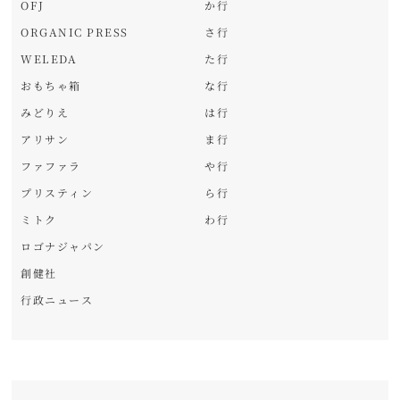
OFJ
か行
ORGANIC PRESS
さ行
WELEDA
た行
おもちゃ箱
な行
みどりえ
は行
アリサン
ま行
ファファラ
や行
プリスティン
ら行
ミトク
わ行
ロゴナジャパン
創健社
行政ニュース