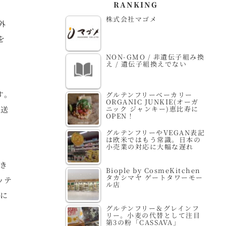
RANKING
株式会社マゴメ
外
を
NON-GMO / 非遺伝子組み換
え / 遺伝子組換えでない
す。
グルテンフリーベーカリー
ORGANIC JUNKIE(オーガ
ニック ジャンキー)恵比寿に
配送
OPEN！
グルテンフリーやVEGAN表記
は欧米ではもう常識。日本の
小売業の対応に大幅な遅れ
き
Biople by CosmeKitchen
タカシマヤ ゲートタワーモー
ッテ
ル店
ずに
グルテンフリー＆グレインフ
リー。小麦の代替として注目
第3の粉「CASSAVA」