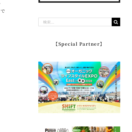
。
店で
検
索
…
【Special Partner】