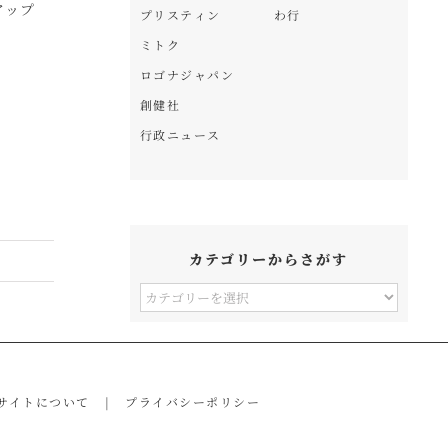
アップ
発売
NATURE STATION」
O
プリスティン
わ行
オープン
ス
ミトク
ロゴナジャパン
創健社
行政ニュース
カテゴリーからさがす
カ
テ
ゴ
リ
サイトについて
プライバシーポリシー
ー
か