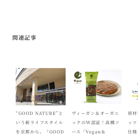
関連記事
ピク
“GOOD NATURE”と
ヴィーガン＆オーガニ
原材
バージ
いう新ライフスタイル
ックのW認証！高橋ソ
ッツ
」新
を京都から。「GOOD
ース「Vegan＆
仕様