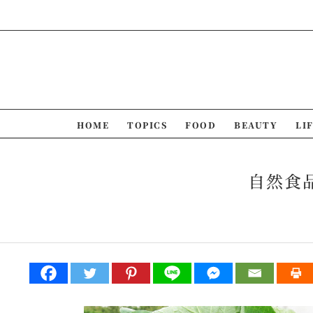
Skip
to
content
HOME
TOPICS
FOOD
BEAUTY
LI
自然食品