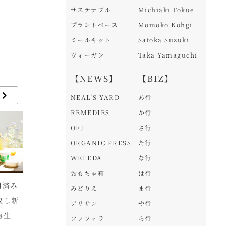
サステナブル
Michiaki Tokue
プラントベース
Momoko Kohgi
ミールキット
Satoka Suzuki
ヴィーガン
Taka Yamaguchi
【NEWS】
【BIZ】
NEAL'S YARD
あ行
REMEDIES
か行
OFJ
さ行
ORGANIC PRESS
た行
WELEDA
な行
おもちゃ箱
は行
用済み
デメタ―認証「エピク
“GOOD NATURE”と
ヴ
みどりえ
ま行
収し新
ロス エキストラバージ
いう新ライフスタイル
ッ
アリサン
や行
再生
ンオリーブオイル」新
を京都から。「GOOD
ー
ファファラ
ら行