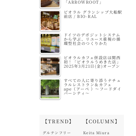
「ARROWROOT」
ビオラル グランシップ大船駅
前店 / BIO-RAL
ドイツのデポジットシステム
から学ぶ、リユース重視の循
環型社会のつくりかた
ビオラルカフェ併設店は関西
初！「ビオラルうめきた店」
2025年3月21日(金)オープン
すべての人に寄り添うナチュ
ラルレストラン＆カフェ
ape（アーペ ）～フードダイ
バーシティ～
【TREND】
【COLUMN】
グルテンフリー
Keita Miura