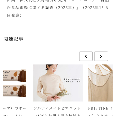
派食品市場に関する調査（2025年）」（2026年1月6
日発表）
関連記事
（マーマ）のオー
アルティメイトピマコット
PRISTINE
ョコレートに
ン100％使用！天衣無縫よ
ン）よりオーガ