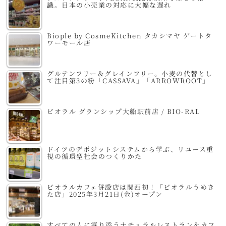
識。日本の小売業の対応に大幅な遅れ
Biople by CosmeKitchen タカシマヤ ゲートタ
ワーモール店
グルテンフリー＆グレインフリー。小麦の代替とし
て注目第3の粉「CASSAVA」「ARROWROOT」
ビオラル グランシップ大船駅前店 / BIO-RAL
ドイツのデポジットシステムから学ぶ、リユース重
視の循環型社会のつくりかた
ビオラルカフェ併設店は関西初！「ビオラルうめき
た店」2025年3月21日(金)オープン
すべての人に寄り添うナチュラルレストラン＆カフ