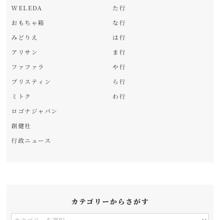
WELEDA
た行
おもちゃ箱
な行
みどりえ
は行
アリサン
ま行
ファファラ
や行
プリスティン
ら行
ミトク
わ行
ロゴナジャパン
創健社
行政ニュース
カテゴリーからさがす
カ