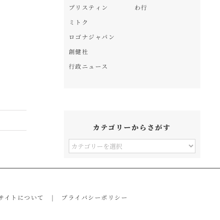
プリスティン
わ行
イ
ミトク
ロゴナジャパン
創健社
行政ニュース
カテゴリーからさがす
カ
テ
ゴ
リ
サイトについて
プライバシーポリシー
ー
か