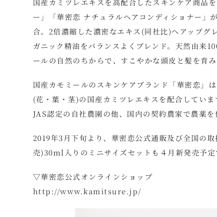
国産カミツレエキスを高配合したスキンケア商品を
ー」「華密恋 ナチュラルヘアコンディショナー」
合。2倍濃縮した濃密なエキス(同社比)へアップ
ガニック精油をバランスよくブレンド。天然由来1
ールの自然のちからで、すこやかな頭皮と髪を育み
国産カモミールのスキンケアブランド「華密恋」は
(花・葉・茎)の国産カミツレエキスを配合してい
JAS認定の自社農園の他、国内の契約農家で農薬
2019年3月下旬より、華密恋公式通販及び全国の
売)30ml入りのミニサイズセットも４月新発売予定
▽華密恋公式オンラインショップ
http://www.kamitsure.jp/