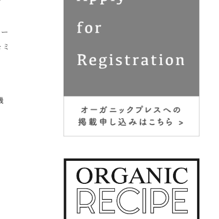
プ
オー
モミ
機