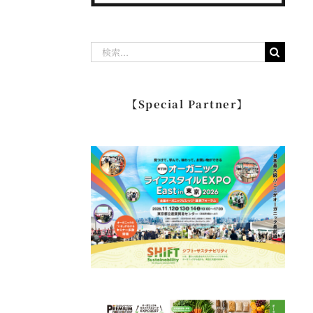
検
索
…
【Special Partner】