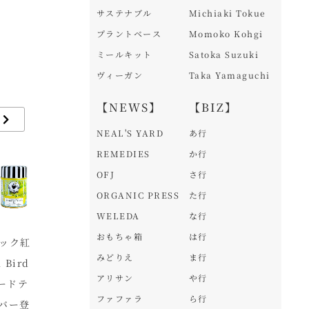
サステナブル
Michiaki Tokue
プラントベース
Momoko Kohgi
ミールキット
Satoka Suzuki
ヴィーガン
Taka Yamaguchi
【NEWS】
【BIZ】
NEAL'S YARD
あ行
REMEDIES
か行
OFJ
さ行
ORGANIC PRESS
た行
WELEDA
な行
おもちゃ箱
は行
ック紅
7つの茶園・7つの品種
「こだわりや新百合ヶ
フ
みどりえ
ま行
Bird
をテーマに物語化。豊
丘店」が2024年5月16
ー
アリサン
や行
ードテ
緑園が新ブランド「茶
日(木)オープン！
オ
ファファラ
ら行
バー登
畑めぐり」を展開
(