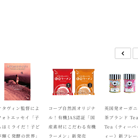
タヴィン監督によ
コープ自然派オリジナ
英国発オーガニ
ォトエッセイ「子
ル！有機JAS認証「国
茶ブランド Tea 
はミライだ！子ど
産素材にこだわる有機
Tea（ティーバ
輝く発酵の世界」
ラーメン」新発売
ィー）新フレー