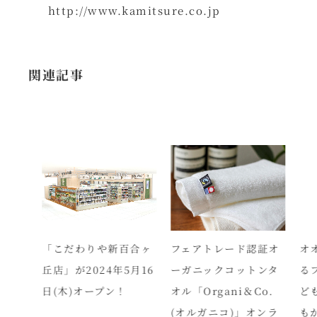
http://www.kamitsure.co.jp
関連記事
品種
「こだわりや新百合ヶ
フェアトレード認証オ
オオ
。豊
丘店」が2024年5月16
ーガニックコットンタ
るフ
「茶
日(木)オープン！
オル「Organi＆Co.
ども
(オルガニコ)」オンラ
もが