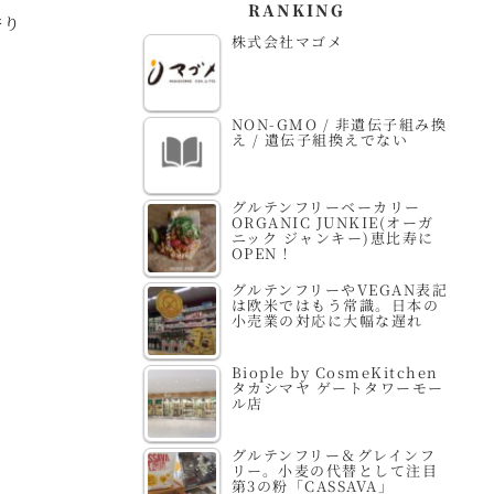
RANKING
香り
株式会社マゴメ
NON-GMO / 非遺伝子組み換
え / 遺伝子組換えでない
グルテンフリーベーカリー
ORGANIC JUNKIE(オーガ
ニック ジャンキー)恵比寿に
OPEN！
グルテンフリーやVEGAN表記
は欧米ではもう常識。日本の
小売業の対応に大幅な遅れ
Biople by CosmeKitchen
タカシマヤ ゲートタワーモー
ル店
グルテンフリー＆グレインフ
リー。小麦の代替として注目
第3の粉「CASSAVA」