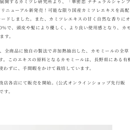
展開するカミツレ研究所より、「華密恋 ナチュラルシャン
がリニューアル新発売！可能な限り国産カミツレエキスを高配
グレードしました。また、カミツレエキスの甘く自然な香りに
00％で、頭皮や髪により優しく、より良い使用感となり、カ
ます。
、全商品に独自の製法で非加熱抽出した、カモミールの全草
ます。このエキスの原料となるカモミールは、長野県にある有
を使わずに、手間暇をかけて栽培しています。
取扱店各店にて販売を開始。(公式オンラインショップ先行販
です。