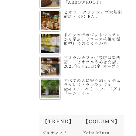
「ARROWROOT」
ビオラル グランシップ大船駅
前店 / BIO-RAL
ドイツのデポジットシステム
から学ぶ、リユース重視の循
環型社会のつくりかた
ビオラルカフェ併設店は関西
初！「ビオラルうめきた店」
2025年3月21日(金)オープン
すべての人に寄り添うナチュ
ラルレストラン＆カフェ
ape（アーペ ）～フードダイ
バーシティ～
【TREND】
【COLUMN】
グルテンフリー
Keita Miura