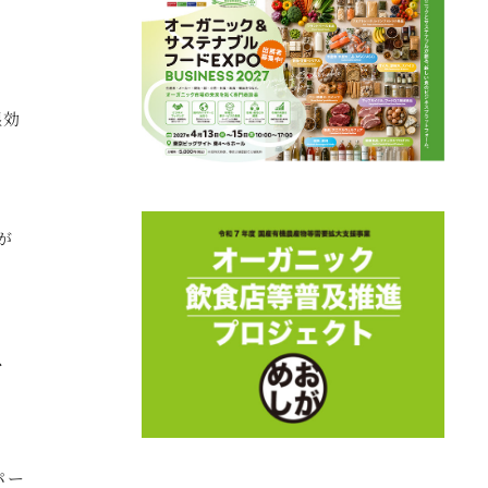
湿効
が
、
パー