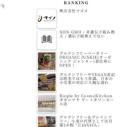
RANKING
香り
株式会社マゴメ
NON-GMO / 非遺伝子組み換
え / 遺伝子組換えでない
グルテンフリーベーカリー
ORGANIC JUNKIE(オーガ
ニック ジャンキー)恵比寿に
OPEN！
グルテンフリーやVEGAN表記
は欧米ではもう常識。日本の
小売業の対応に大幅な遅れ
Biople by CosmeKitchen
タカシマヤ ゲートタワーモー
ル店
グルテンフリー＆グレインフ
リー。小麦の代替として注目
第3の粉「CASSAVA」