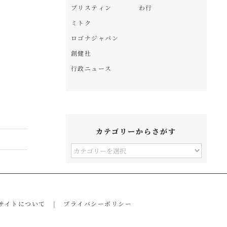
プリスティン
わ行
「すらら」が新登場！
新
ミトク
ロゴナジャパン
創健社
行政ニュース
カテゴリーからさがす
カ
テ
ゴ
リ
サイトについて
プライバシーポリシー
ー
か