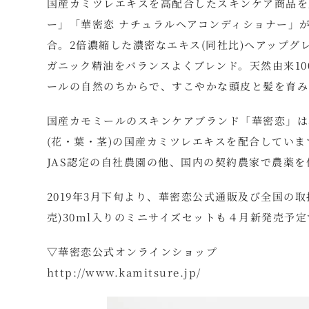
国産カミツレエキスを高配合したスキンケア商品を
ー」「華密恋 ナチュラルヘアコンディショナー」
合。2倍濃縮した濃密なエキス(同社比)へアップ
ガニック精油をバランスよくブレンド。天然由来1
ールの自然のちからで、すこやかな頭皮と髪を育み
国産カモミールのスキンケアブランド「華密恋」は
(花・葉・茎)の国産カミツレエキスを配合してい
JAS認定の自社農園の他、国内の契約農家で農薬
2019年3月下旬より、華密恋公式通販及び全国の
売)30ml入りのミニサイズセットも４月新発売予定
▽華密恋公式オンラインショップ
http://www.kamitsure.jp/