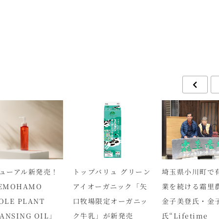
ューアル新発売！
トップバリュ グリーン
埼玉県小川町で
EMOHAMO
アイオーガニック「矢
業を続ける霜里
OLE PLANT
口牧場限定オーガニッ
金子美登氏・金
ANSING OIL」
ク牛乳」が新発売
氏“Lifetime