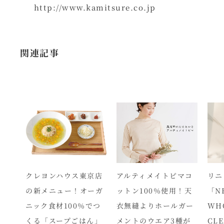
http://www.kamitsure.co.jp
関連記事
ース
クレヨンハウス東京店
アルティメイトピマコ
リニ
ーズ
の新メニュー！オーガ
ットン100％使用！天
「N
バッ
ニック食材100％でつ
衣無縫よりホールガー
WH
応
くる「スープごはん」
メントのウエア3種が
CLE