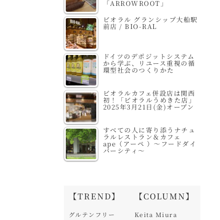
「ARROWROOT」
ビオラル グランシップ大船駅
前店 / BIO-RAL
ドイツのデポジットシステム
から学ぶ、リユース重視の循
環型社会のつくりかた
ビオラルカフェ併設店は関西
初！「ビオラルうめきた店」
2025年3月21日(金)オープン
すべての人に寄り添うナチュ
ラルレストラン＆カフェ
ape（アーペ ）～フードダイ
バーシティ～
【TREND】
【COLUMN】
グルテンフリー
Keita Miura