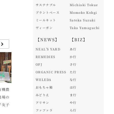
サステナブル
Michiaki Tokue
プラントベース
Momoko Kohgi
ミールキット
Satoka Suzuki
ヴィーガン
Taka Yamaguchi
【NEWS】
【BIZ】
NEAL'S YARD
あ行
REMEDIES
か行
OFJ
さ行
ORGANIC PRESS
た行
WELEDA
な行
おもちゃ箱
は行
有機農
メイド・イン・アース
クレヨンハウス東京店
ア
みどりえ
ま行
農場の
の布ナプキンシリーズ
の新メニュー！オーガ
ッ
アリサン
や行
子友子
より、タンガやTバッ
ニック食材100％でつ
衣
ファファラ
ら行
クショーツにも対応
くる「スープごはん」
メ