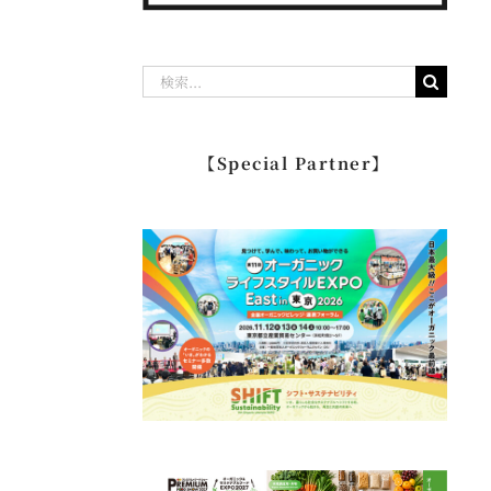
検
索
…
【Special Partner】