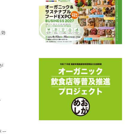
湿効
が
、
パー