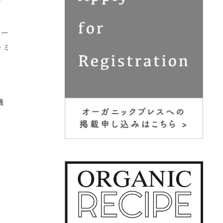
プ
オー
モミ
機