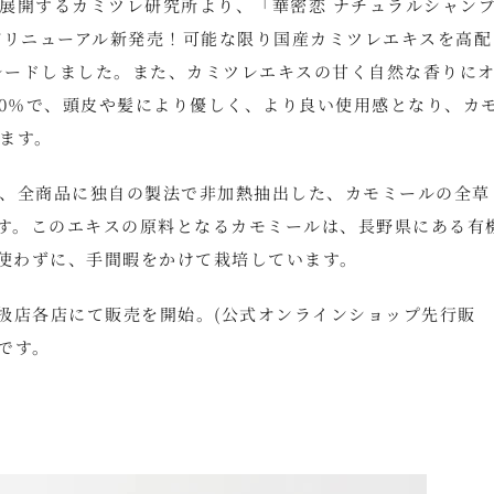
展開するカミツレ研究所より、「華密恋 ナチュラルシャン
がリニューアル新発売！可能な限り国産カミツレエキスを高配
グレードしました。また、カミツレエキスの甘く自然な香りに
00％で、頭皮や髪により優しく、より良い使用感となり、カ
ます。
、全商品に独自の製法で非加熱抽出した、カモミールの全草
ます。このエキスの原料となるカモミールは、長野県にある有
を使わずに、手間暇をかけて栽培しています。
取扱店各店にて販売を開始。(公式オンラインショップ先行販
です。