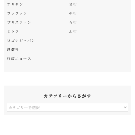
アリサン
ま行
ファファラ
や行
プリスティン
ら行
ミトク
わ行
ロゴナジャパン
創健社
行政ニュース
カテゴリーからさがす
カ
テ
ゴ
リ