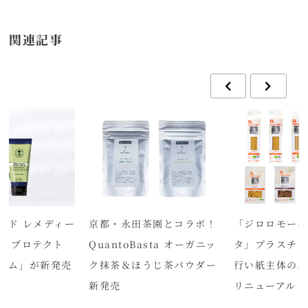
関連記事
ード レメディー
京都・永田茶園とコラボ！
「ジロロモー
ル プロテクト
QuantoBasta オーガニッ
タ」プラスチ
ーム」が新発売
ク抹茶＆ほうじ茶パウダー
行い紙主体の
新発売
リニューアル