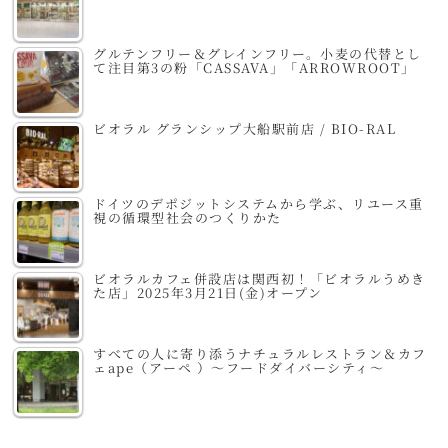
グルテンフリー＆グレインフリー。小麦の代替とし
て注目第3の粉「CASSAVA」「ARROWROOT」
ビオラル グランシップ大船駅前店 / BIO-RAL
ドイツのデポジットシステムから学ぶ、リユース重
視の循環型社会のつくりかた
ビオラルカフェ併設店は関西初！「ビオラルうめき
た店」2025年3月21日(金)オープン
すべての人に寄り添うナチュラルレストラン＆カフ
ェape（アーペ ）～フードダイバーシティ～