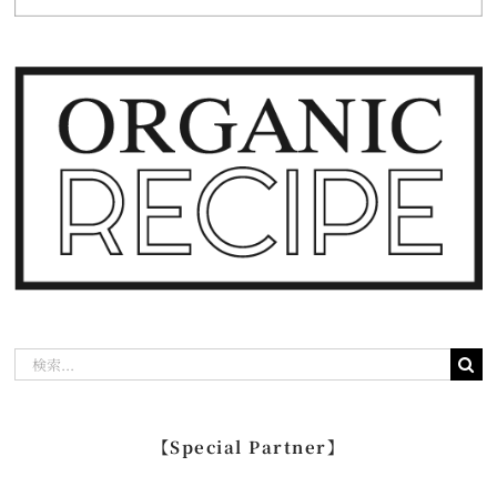
検
索
…
【Special Partner】